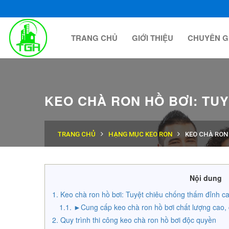
TRANG CHỦ
GIỚI THIỆU
CHUYÊN G
KEO CHÀ RON HỒ BƠI: TU
TRANG CHỦ
HẠNG MỤC KEO RON
KEO CHÀ RON
Nội dung
Keo chà ron hồ bơi: Tuyệt chiêu chống thấm đỉnh c
►Cung cấp keo chà ron hồ bơi chất lượng cao, 
Quy trình thi công keo chà ron hồ bơi độc quyền