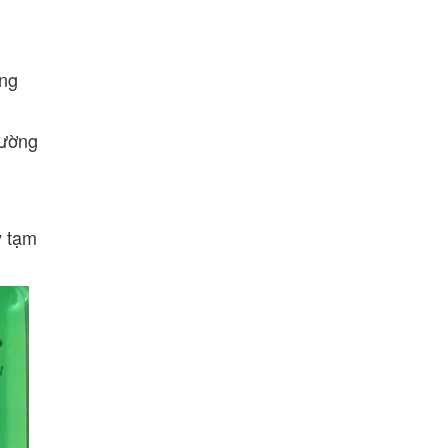
ông
đường
y tạm