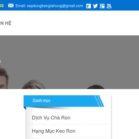
68
Email: xaydungtrangiahung@gmail.com
ÊN HỆ
O
Danh mục
Dịch Vụ Chà Ron
Hạng Mục Keo Ron