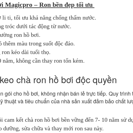
i Magicpro – Ron bền đẹp tối ưu 
li ti, tối ưu khả năng chống thấm nước.
 tróc dưới tác động từ nước.
ường ron hồ bơi.
ó thêm màu trong suốt độc đáo.
ron kéo dài tuổi thọ.
10 năm, không cần thay ron tốn kém.
 keo chà ron hồ bơi độc quyền
ọn gói cho hồ bơi, không nhận bán lẻ trực tiếp. Quy trình t
ỹ thuật và tiêu chuẩn của nhà sản xuất đảm bảo chất lư
i cam kết chà ron hồ bơi bền vững đến 7- 10 năm sử dụ
ảo dưỡng, sửa chữa và thay mới ron sau này.