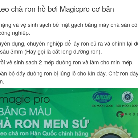
keo chà ron hồ bơi Magicpro cơ bản
n nặng và vệ sinh sạch bề mặt gạch bằng máy chà sàn c
công nghiệp.
yên dụng, chuyên nghiệp để lấy ron cũ ra và chỉnh lại 
sâu 3mm (Hay gọi là cắt long đường ron).
rồi vệ sinh sạch 2 mép đường ron và làm cho mịn mép.
àn bộ đáy đường ron bị lủng lỗ cho kín đáy. Chờ ron đá
n.