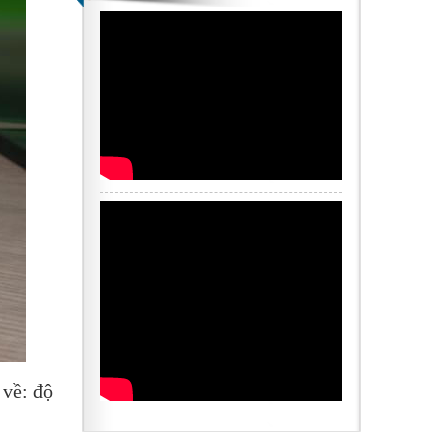
về: độ 