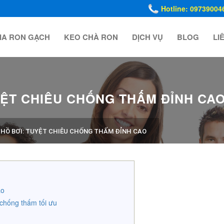
Hotline: 09739004
IA RON GẠCH
KEO CHÀ RON
DỊCH VỤ
BLOG
LI
YỆT CHIÊU CHỐNG THẤM ĐỈNH CA
 HỒ BƠI: TUYỆT CHIÊU CHỐNG THẤM ĐỈNH CAO
ao
chống thấm tối ưu