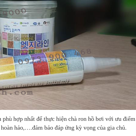
ệu phù hợp nhất để thực hiện chà ron hồ bơi với ưu điểm 
n hoàn hảo,….đảm bảo đáp ứng kỳ vọng của gia chủ.