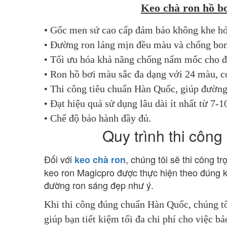
Keo chà ron hồ bơ
• Gốc men sứ cao cấp đảm bảo không khe hở 
•
Đường ron láng mịn đều màu và chống bong
•
Tối ưu hóa khả năng chống nấm mốc cho đ
•
Ron hồ bơi màu sắc đa dạng với 24 màu, c
•
Thi công tiêu chuẩn Hàn Quốc, giúp đường 
•
Đạt hiệu quả sử dụng lâu dài ít nhất từ 7-
•
Chế độ bảo hành đầy đủ.
Quy trình thi công
Đối với 
, chúng tôi sẽ thi công tr
keo chà ron
keo ron Magicpro được thực hiện theo đúng k
đường ron sáng đẹp như ý.
Khi thi công đúng chuẩn Hàn Quốc, chúng tô
giúp bạn tiết kiệm tối đa chi phí cho việc b