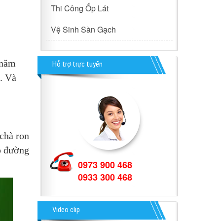
Thi Công Ốp Lát
Vệ Sinh Sàn Gạch
năm 
Hỗ trợ trực tuyến
. Và 
hà ron 
 đường 
0973 900 468
0933 300 468
Video clip