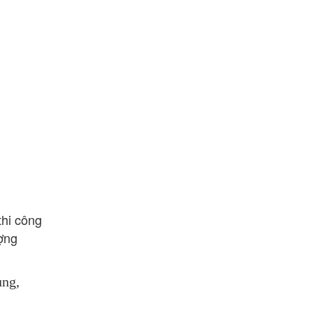
hi công 
ợng 
ng, 