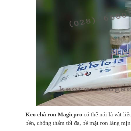
Keo chà ron Magicpro
 có thể nói là vật li
bền, chống thấm tối đa, bề mặt ron láng mị