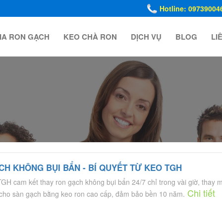
Hotline: 09739004
IA RON GẠCH
KEO CHÀ RON
DỊCH VỤ
BLOG
LI
CH KHÔNG BỤI BẨN - BÍ QUYẾT TỪ KEO TGH
GH cam kết thay ron gạch không bụi bẩn 24/7 chỉ trong vài giờ, thay m
Chi tiết
cho sàn gạch bằng keo ron cao cấp, đảm bảo bền 10 năm.