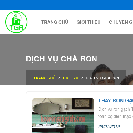
TRANG CHỦ
GIỚI THIỆU
CHUYÊN G
DỊCH VỤ CHÀ RON
TRANG CHỦ
DỊCH VỤ
DỊCH VỤ CHÀ RON
THAY RON GẠ
Dịch vụ ron gạch T
toàn bộ diện mạo 
28/01/2019