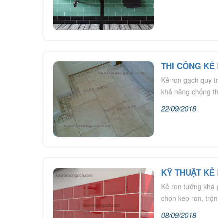
THI CÔNG KẺ
Kẻ ron gạch quy t
khả năng chống th
22/09/2018
KỸ THUẬT KẺ
Kẻ ron tường khá p
chọn keo ron, trộn
08/09/2018