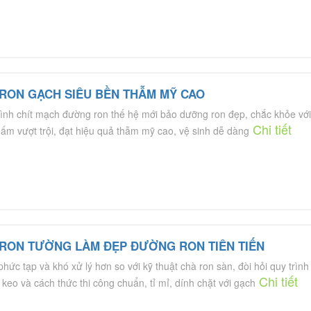
 RON GẠCH SIÊU BỀN THẪM MỸ CAO
rình chít mạch đường ron thế hệ mới bảo dưỡng ron đẹp, chắc khỏe với
Chi tiết
ấm vượt trội, đạt hiệu quả thẫm mỹ cao, vệ sinh dễ dàng
 RON TƯỜNG LÀM ĐẸP ĐƯỜNG RON TIÊN TIẾN
hức tạp và khó xử lý hơn so với kỹ thuật chà ron sàn, đòi hỏi quy trình
Chi tiết
 keo và cách thức thi công chuẩn, tỉ mỉ, dính chặt với gạch