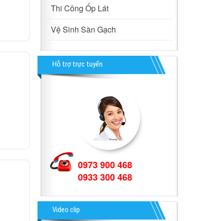
Thi Công Ốp Lát
Vệ Sinh Sàn Gạch
Hỗ trợ trực tuyến
0973 900 468
0933 300 468
Video clip