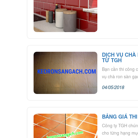
DỊCH VỤ CHÀ
TỪ TGH
Bạn cần thi công c
vụ chà ron sàn gạ
04/05/2018
BẢNG GIÁ TH
Công ty TGH chúng 
cho từng hạng mục 