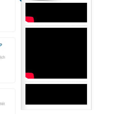
P
ịch
iết