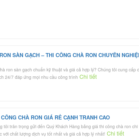
 RON SÀN GẠCH – THI CÔNG CHÀ RON CHUYÊN NGHIỆ
hà ron sàn gạch chuẩn kỹ thuật và giá cả hợp lý? Chúng tôi cung cấp d
Chi tiết
ch 24/7 đáp ứng mọi nhu cầu công trình
I CÔNG CHÀ RON GIÁ RẺ CẠNH TRANH CAO
tôi trân trọng gửi đến Quý Khách Hàng bảng giá thi công chà ron chi t
Chi tiết
với chất lượng dịch vụ tốt nhất và giá cả hợp lý nhất!