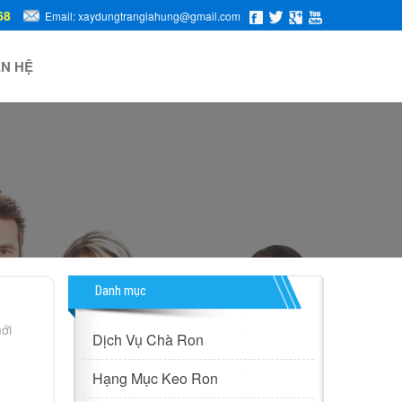
68
Email: xaydungtrangiahung@gmail.com
ÊN HỆ
Danh mục
ới
Dịch Vụ Chà Ron
Hạng Mục Keo Ron