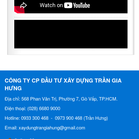
CÔNG TY CP ĐẦU TƯ XÂY DỰNG TRẦN GIA
HƯNG
Địa chỉ: 568 Phan Văn Trị, Phường 7, Gò Vấp, TP.HCM.
Điện thoại: (028) 6680 9000
Hotline: 0933 300 468 - 0973 900 468 (Trần Hưng)
Email: xaydungtrangiahung@gmail.com