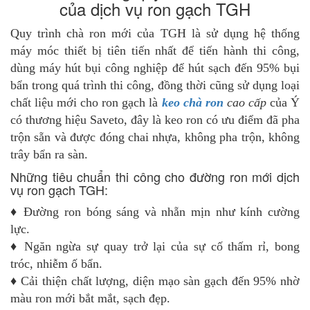
của dịch vụ ron gạch TGH
Quy trình chà ron mới của TGH là sử dụng hệ thống
máy móc thiết bị tiên tiến nhất để tiến hành thi công,
dùng máy hút bụi công nghiệp để hút sạch đến 95% bụi
bẩn trong quá trình thi công, đồng thời cũng sử dụng loại
chất liệu mới cho ron gạch là
keo chà ron
cao cấp
của Ý
có thương hiệu Saveto, đây là keo ron có ưu điểm đã pha
trộn sẵn và được đóng chai nhựa, không pha trộn, không
trây bẩn ra sàn.
Những tiêu chuẩn thi công cho đường ron mới dịch
vụ ron gạch TGH:
♦
Đường ron bóng sáng và nhẵn mịn như kính cường
lực.
♦
Ngăn ngừa sự quay trở lại của sự cố thấm rỉ, bong
tróc, nhiễm ố bẩn.
♦
Cải thiện chất lượng, diện mạo sàn gạch đến 95% nhờ
màu ron mới bắt mắt, sạch đẹp.