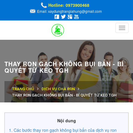
Hotline: 0973900468
Email: xaydungtrangiahung@gmail.com
Toggl
navig
THAY RON GẠCH KHÔNG BỤI BẨN - BÍ
QUYẾT TỪ KEO TGH
TRANG CHỦ
DỊCH VỤ CHÀ RON
THAY RON GẠCH KHÔNG BỤI BẨN - BÍ QUYẾT TỪ KEO TGH
Nội dung
Các bước thay ron gạch không bụi bẩn của dịch vụ ron