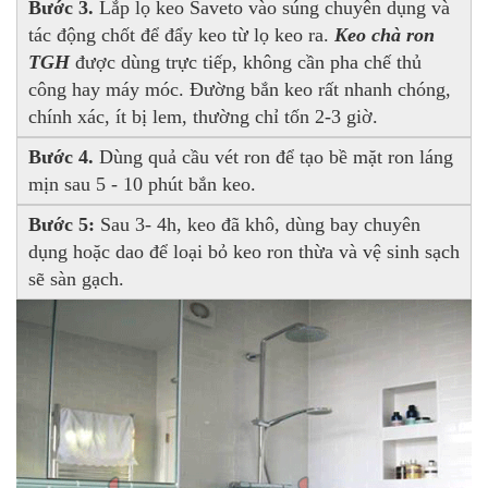
Bước 3.
Lắp lọ keo Saveto vào súng chuyên dụng và
tác động chốt để đẩy keo từ lọ keo ra.
Keo chà ron
TGH
được dùng trực tiếp, không cần pha chế thủ
công hay máy móc. Đường bắn keo rất nhanh chóng,
chính xác, ít bị lem, thường chỉ tốn 2-3 giờ.
Bước 4.
Dùng quả cầu vét ron để tạo bề mặt ron láng
mịn sau 5 - 10 phút bắn keo.
Bước 5:
Sau 3- 4h, keo đã khô, dùng bay chuyên
dụng hoặc dao để loại bỏ keo ron thừa và vệ sinh sạch
sẽ sàn gạch.