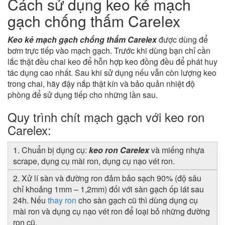
Cách sử dụng keo kẻ mạch
gạch chống thấm Carelex
Keo kẻ mạch gạch chống thấm Carelex
được dùng để
bơm trực tiếp vào mạch gạch. Trước khi dùng bạn chỉ cần
lắc thật đều chai keo để hỗn hợp keo đồng đều để phát huy
tác dụng cao nhất. Sau khi sử dụng nếu vẫn còn lượng keo
trong chai, hãy đậy nắp thật kín và bảo quản nhiệt độ
phòng để sử dụng tiếp cho những lần sau.
Quy trình chít mạch gạch với keo ron
Carelex:
1. Chuẩn bị dụng cụ:
keo ron Carelex
và miếng nhựa
scrape, dụng cụ mài ron, dụng cụ nạo vét ron.
2. Xử lí sàn và đường ron đảm bảo sạch 90%
(độ sâu
chỉ khoảng 1mm – 1,2mm) đối với sàn gạch ốp lát sau
24h. Nếu
thay ron
cho sàn gạch cũ thì dùng dụng cụ
mài ron và dụng cụ nạo vét ron để loại bỏ những đường
ron cũ.