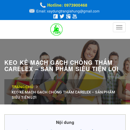
Hotline: 0973900468
Email: xaydungtrangiahung@gmail.com
Toggl
navig
KEO KẺ MẠCH GẠCH CHỐNG THẤM
CARELEX – SẢN PHẨM SIÊU TIỆN LỢI
TRANG CHỦ
KEO KẺ MẠCH GẠCH CHỐNG THẤM CARELEX – SẢN PHẨM
SIÊU TIỆN LỢI
Nội dung