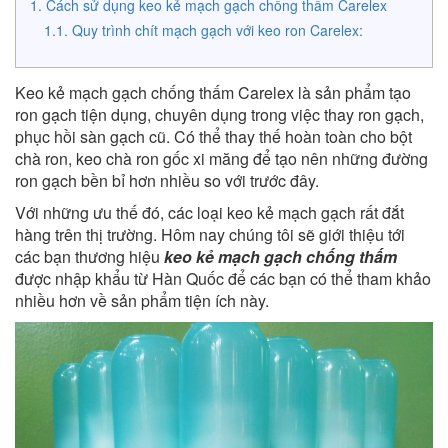
Cách sử dụng keo kẻ mạch gạch chống thấm Carelex
Quy trình chít mạch gạch với keo ron Carelex:
Keo kẻ mạch gạch chống thấm Carelex là sản phẩm tạo
ron gạch tiện dụng, chuyên dụng trong việc thay ron gạch,
phục hồi sàn gạch cũ. Có thể thay thế hoàn toàn cho bột
chà ron, keo chà ron gốc xi măng để tạo nên những đường
ron gạch bền bỉ hơn nhiều so với trước đây.
Với những ưu thế đó, các loại keo kẻ mạch gạch rất đắt
hàng trên thị trường. Hôm nay chúng tôi sẽ giới thiệu tới
các bạn thương hiệu
keo kẻ mạch gạch chống thấm
được nhập khẩu từ Hàn Quốc để các bạn có thể tham khảo
nhiều hơn về sản phẩm tiện ích này.