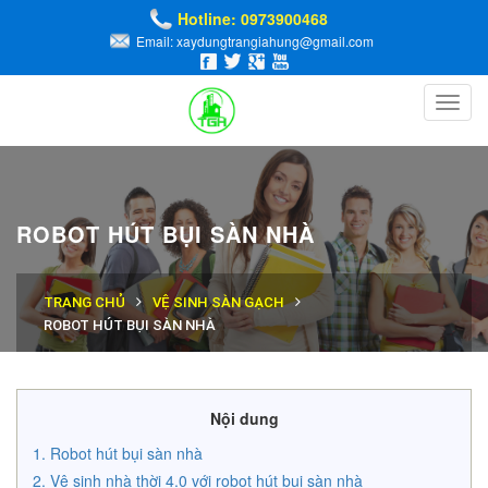
Hotline: 0973900468
Email: xaydungtrangiahung@gmail.com
Toggl
navig
ROBOT HÚT BỤI SÀN NHÀ
TRANG CHỦ
VỆ SINH SÀN GẠCH
ROBOT HÚT BỤI SÀN NHÀ
Nội dung
Robot hút bụi sàn nhà
Vệ sinh nhà thời 4.0 với robot hút bụi sàn nhà