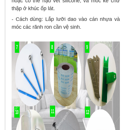
hoặc có thể nạo vét silicone, và móc ke chữ
thập ở khúc ốp lát.
- Cách dùng: Lắp lưỡi dao vào cán nhựa và
móc các rãnh ron cần vệ sinh.