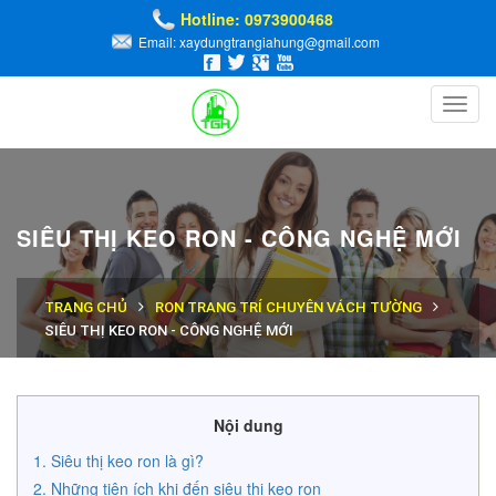
Hotline: 0973900468
Email: xaydungtrangiahung@gmail.com
Toggl
navig
SIÊU THỊ KEO RON - CÔNG NGHỆ MỚI
TRANG CHỦ
RON TRANG TRÍ CHUYÊN VÁCH TƯỜNG
SIÊU THỊ KEO RON - CÔNG NGHỆ MỚI
Nội dung
Siêu thị keo ron là gì?
Những tiện ích khi đến siêu thị keo ron