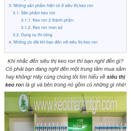
Những sản phẩm hiện có ở siêu thị keo ron
Sản phẩm keo ron
Keo ron 2 thành phần:
Keo ron men sứ
Dụng cụ thi công
Những ưu đãi khi bạn đến với siêu thị keo ron
Khi nhắc đến siêu thị keo ron thì bạn nghĩ đến gì?
Có phải bạn đang nghĩ đến một trung tâm mua sắm
hay không! Hãy cùng chúng tôi tìm hiểu về
siêu thị
keo ro
n là gì và bên trong nó gồm có những gì nhé!