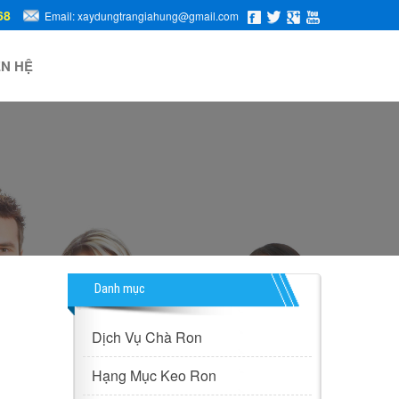
68
Email: xaydungtrangiahung@gmail.com
ÊN HỆ
Danh mục
Dịch Vụ Chà Ron
Hạng Mục Keo Ron