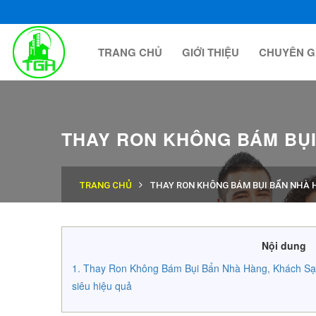
TRANG CHỦ
GIỚI THIỆU
CHUYÊN G
THAY RON KHÔNG BÁM BỤI
TRANG CHỦ
THAY RON KHÔNG BÁM BỤI BẨN NHÀ 
Nội dung
Thay Ron Không Bám Bụi Bẩn Nhà Hàng, Khách Sạ
siêu hiệu quả