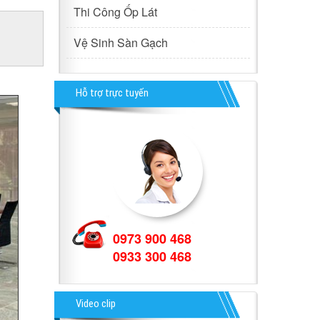
Thi Công Ốp Lát
Vệ Sinh Sàn Gạch
Hỗ trợ trực tuyến
0973 900 468
0933 300 468
Video clip