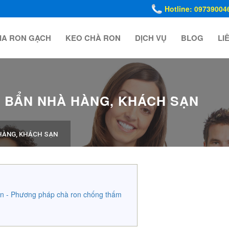
Hotline: 09739004
IA RON GẠCH
KEO CHÀ RON
DỊCH VỤ
BLOG
LI
 BẨN NHÀ HÀNG, KHÁCH SẠN
HÀNG, KHÁCH SẠN
n - Phương pháp chà ron chống thấm