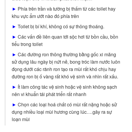
►
Phía trên trần và tường bị thấm từ các toilet hay
khu vực ẩm ướt nào đó phía trên
►
Toilet bị bí khí, không có sự thông thoáng.
►
Các vấn đề liên quan tới sộc hơi từ bồn cầu, bồn
tiểu trong toilet
►
Các đường ron thông thường bằng gốc xi măng
sử dụng lâu ngày bị nứt nẻ, bong tróc làm nước luôn
đọng dưới các rãnh ron tạo ra mùi rất khó chịu hay
đường ron bị ố vàng rất khó vệ sinh và nhìn rất xấu.
►
Ít làm công tác vệ sinh hoặc vệ sinh không sạch
nên vi khuẩn tái phát triển rất nhanh
►
Chọn các loại hoá chất có mùi rất nặng hoặc sử
dụng nhiều loại mùi hương cùng lúc….gây ra sự
loạn mùi