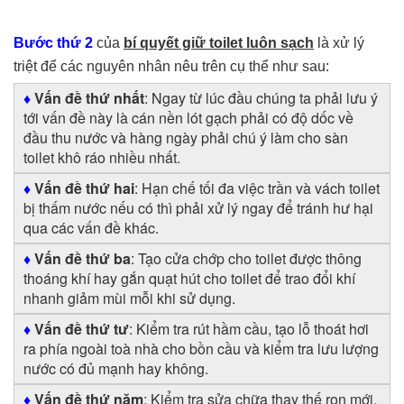
Bước thứ 2
của
bí quyết giữ toilet luôn sạch
là xử lý
triệt để các nguyên nhân nêu trên cụ thể như sau:
♦
Vấn đề thứ nhất
: Ngay từ lúc đầu chúng ta phải lưu ý
tới vấn đề này là cán nền lót gạch phải có độ dốc về
đầu thu nước và hàng ngày phải chú ý làm cho sàn
toilet khô ráo nhiều nhất.
♦
Vấn đề thứ hai
: Hạn chế tối đa việc trần và vách toilet
bị thấm nước nếu có thì phải xử lý ngay để tránh hư hại
qua các vấn đề khác.
♦
Vấn đề thứ ba
: Tạo cửa chớp cho toilet được thông
thoáng khí hay gắn quạt hút cho toilet để trao đổi khí
nhanh giảm mùi mỗi khi sử dụng.
♦
Vấn đề thứ tư
: Kiểm tra rút hầm cầu, tạo lỗ thoát hơi
ra phía ngoài toà nhà cho bồn cầu và kiểm tra lưu lượng
nước có đủ mạnh hay không.
♦
Vấn đề thứ năm
: Kiểm tra sửa chữa thay thế ron mới,