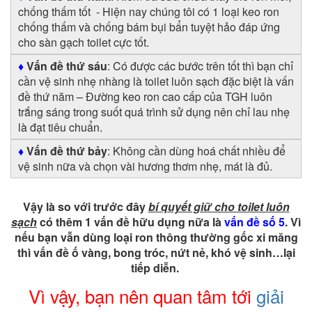
chống thấm tốt - Hiện nay chúng tôi có 1 loại keo ron
chống thấm và chống bám bụi bẩn tuyệt hảo đáp ứng
cho sàn gạch toilet cực tốt.
♦
Vấn đề thứ sáu
: Có được các bước trên tốt thì bạn chỉ
cần vệ sinh nhẹ nhàng là toilet luôn sạch đặc biệt là vấn
đề thứ năm – Đường keo ron cao cấp của TGH luôn
trắng sáng trong suốt quá trình sử dụng nên chỉ lau nhẹ
là đạt tiêu chuẩn.
♦
Vấn đề thứ bảy
: Không cần dùng hoá chất nhiều để
vệ sinh nữa và chọn vài hương thơm nhẹ, mát là đủ.
Vậy là so với trước đây
bí quyết giữ cho toilet luôn
sạch
có thêm 1 vấn đề hữu dụng nữa là
vấn đề số 5
. Vì
nếu bạn vẫn dùng loại ron thông thường gốc xi măng
thì vấn đề ố vàng, bong tróc, nứt nẻ, khó vệ sinh…lại
tiếp diễn.
Vì vậy, bạn nên quan tâm tới
giải