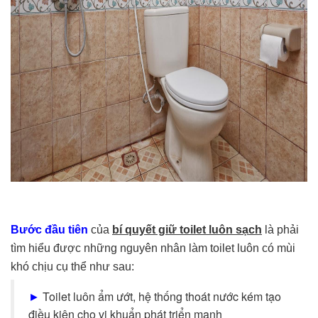
Bước đầu tiên
của
bí quyết giữ toilet luôn sạch
là phải
tìm hiểu được những nguyên nhân làm toilet luôn có mùi
khó chịu cụ thể như sau:
►
Toilet luôn ẩm ướt, hệ thống thoát nước kém tạo
điều kiện cho vi khuẩn phát triển mạnh