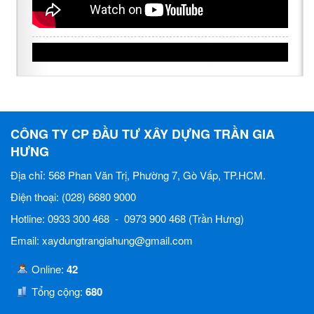
CÔNG TY CP ĐẦU TƯ XÂY DỰNG TRẦN GIA
HƯNG
Địa chỉ: 568 Phan Văn Trị, Phường 7, Gò Vấp, TP.HCM.
Điện thoại: (028) 6680 9000
Hotline: 0933 300 468 - 0973 900 468 (Trần Hưng)
Email: xaydungtrangiahung@gmail.com
Online:
42
Tổng cộng:
680