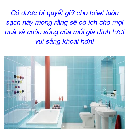
Có được bí quyết giữ cho toilet luôn
sạch này mong rằng sẽ có ích cho mọi
nhà và cuộc sống của mỗi gia đình tươi
vui sảng khoái hơn!