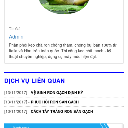
Tác Giả
Admin
Phân phối keo chà ron chống thấm, chống bụi bẩn 100% từ
Italia và Hàn trên toàn quốc. Thi công keo chít mạch - kỹ
thuật chuyên nghiệp, dụng cụ máy móc hiện đại.
DỊCH VỤ LIÊN QUAN
[13/11/2017] -
VỆ SINH RON GẠCH ĐỊNH KỲ
[13/11/2017] -
PHỤC HỒI RON SÀN GẠCH
[13/11/2017] -
CÁCH TẨY TRẮNG RON SÀN GẠCH