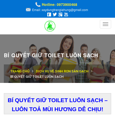
Hotline: 0973900468
Email: xaydungtrangiahung@gmail.com
Toggl
navig
BÍ QUYẾT GIỮ TOILET LUÔN SẠCH
TRANG CHỦ
DỊCH VỤ VỆ SINH RON SÀN GẠCH
BÍ QUYẾT GIỮ TOILET LUÔN SẠCH
BÍ QUYẾT GIỮ TOILET LUÔN SẠCH –
LUÔN TOẢ MÙI HƯƠNG DỄ CHỊU!