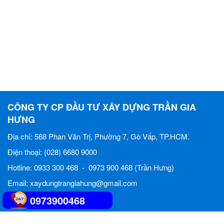
CÔNG TY CP ĐẦU TƯ XÂY DỰNG TRẦN GIA
HƯNG
Địa chỉ: 568 Phan Văn Trị, Phường 7, Gò Vấp, TP.HCM.
Điện thoại: (028) 6680 9000
Hotline: 0933 300 468 - 0973 900 468 (Trần Hưng)
Email: xaydungtrangiahung@gmail.com
0973900468
Online:
73
Tổng cộng:
1,041