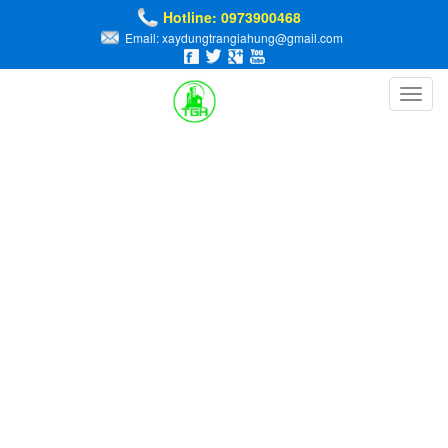
Hotline: 0973900468
Email: xaydungtrangiahung@gmail.com
Toggl
navig