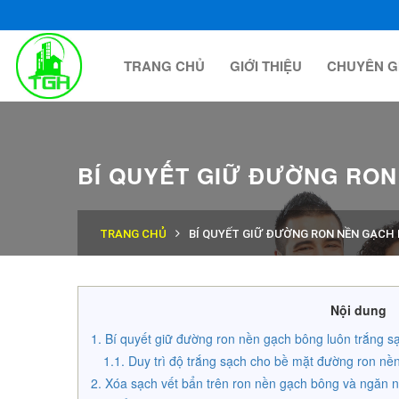
TRANG CHỦ
GIỚI THIỆU
CHUYÊN G
BÍ QUYẾT GIỮ ĐƯỜNG RO
TRANG CHỦ
BÍ QUYẾT GIỮ ĐƯỜNG RON NỀN GẠCH
Nội dung
Bí quyết giữ đường ron nền gạch bông luôn trắng s
Duy trì độ trắng sạch cho bề mặt đường ron nề
Xóa sạch vết bẩn trên ron nền gạch bông và ngăn n