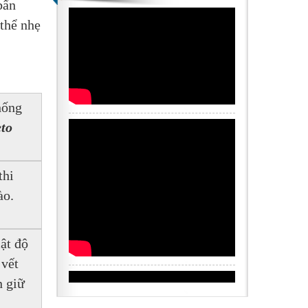
ẩn 
thể nhẹ 
ống 
eto
hi 
o. 
t độ 
vết 
 giữ 