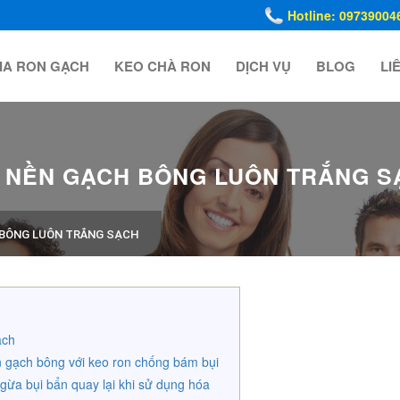
Hotline: 09739004
IA RON GẠCH
KEO CHÀ RON
DỊCH VỤ
BLOG
LI
N NỀN GẠCH BÔNG LUÔN TRẮNG S
 BÔNG LUÔN TRẮNG SẠCH
ạch
n gạch bông với keo ron chống bám bụi
gừa bụi bẩn quay lại khi sử dụng hóa