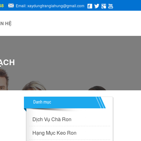
68
Email: xaydungtrangiahung@gmail.com
ÊN HỆ
ẠCH
Danh mục
Dịch Vụ Chà Ron
Hạng Mục Keo Ron