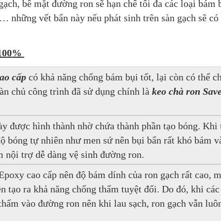
gạch, bề mặt đường ron sẽ hạn chế tối đa các loại bám b
… những vết bẩn này nếu phát sinh trên sàn gạch sẽ có 
 100% 
cao cấp
 có khả năng chống bám bụi tốt, lại còn có thể ch
 chủ công trình đã sử dụng chính là 
keo chà ron Sav
 được hình thành nhờ chứa thành phần tạo bóng. Khi t
độ bóng tự nhiên như men sứ nên bụi bẩn rất khó bám và
m nội trợ dễ dàng vệ sinh đường ron.
Epoxy cao cấp nên độ bám dính của ron gạch rất cao, mậ
n tạo ra khả năng chống thấm tuyệt đối. Do đó, khi các 
thấm vào đường ron nên khi lau sạch, ron gạch vẫn luôn