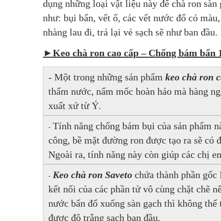
dụng những loại vật liệu này để chà ron sàn 
như: bụi bẩn, vết ố, các vết nước đổ có màu,
nhàng lau đi, trả lại vẻ sạch sẽ như ban đầu. 
►Keo chà ron cao cấp – Chống bám bẩn
- Một trong những sản phẩm 
keo chà ron 
thấm nước, nấm mốc hoàn hảo mà hàng ngàn
xuất xứ từ Ý.
Tính năng chống bám bụi của sản phẩm này
-
công, bề mặt đường ron được tạo ra sẽ có 
Ngoài ra, tính năng này còn giúp các chị e
Keo chà ron Saveto
 chứa thành phần gốc 
-
kết nối của các phần tử vô cùng chặt chẽ nê
nước bẩn đổ xuống sàn gạch thì không thể 
được độ trắng sạch ban đầu. 