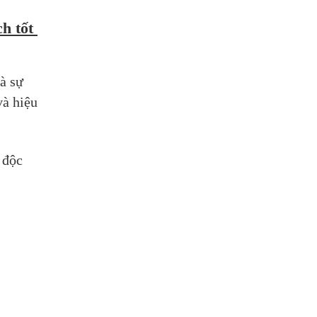
 tốt 
à sự 
à hiệu 
độc 