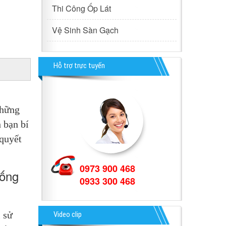
Thi Công Ốp Lát
Vệ Sinh Sàn Gạch
Hỗ trợ trực tuyến
hững 
bạn bí 
quyết 
0973 900 468
hống
0933 300 468
 sử 
Video clip