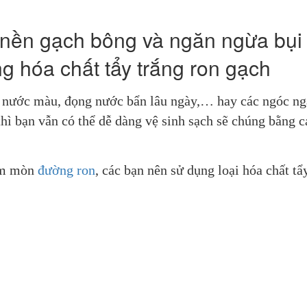
n nền gạch bông và ngăn ngừa bụi
ng hóa chất tẩy trắng ron gạch
n, nước màu, đọng nước bẩn lâu ngày,… hay các ngóc ngá
hì bạn vẫn có thể dễ dàng vệ sinh sạch sẽ chúng bằng cá
àm mòn 
đường ron
, các bạn nên sử dụng loại hóa chất tẩy