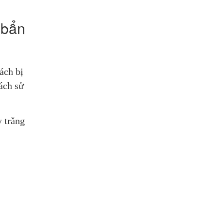
 bẩn
ch bị 
ch sử 
 trắng 