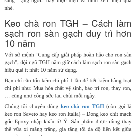
sáng” rạng ngời. Hãy thực hiện và nhìn xem hiệu quả
nhé.
Keo chà ron TGH – Cách làm
sạch ron sàn gạch duy trì hơn
10 năm
Với sứ mệnh “Cung cấp giải pháp hoàn hảo cho ron sàn
gạch”, đội ngũ TGH nắm giữ cách làm sạch ron sàn gạch
hiệu quả ít nhất 10 năm sử dụng.
Bạn chỉ cần tốn kém chi phí 1 lần để tiết kiệm hàng loạt
chi phí như: Mua hóa chất vệ sinh, bảo trì ron, thay ron,
… cũng như công sức lau chùi mỗi ngày.
Chúng tôi chuyên dùng
keo chà ron TGH
(còn gọi là
keo ron Saveto hay keo ron Italia) – Dòng keo chít mạch
gốc Epoxy nhập khẩu từ Ý. Sản phẩm được dùng thay
thế vữa xi măng trắng, gia tăng tối đa độ liên kết giữa