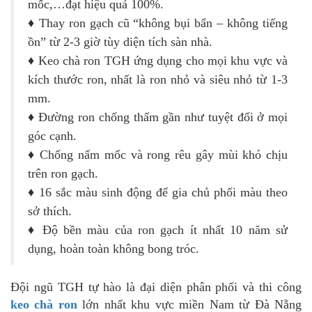
mốc,…đạt hiệu quả 100%.
♦ Thay ron gạch cũ “không bụi bẩn – không tiếng
ồn” từ 2-3 giờ tùy diện tích sàn nhà.
♦ Keo chà ron TGH ứng dụng cho mọi khu vực và
kích thước ron, nhất là ron nhỏ và siêu nhỏ từ 1-3
mm.
♦ Đường ron chống thấm gần như tuyệt đối ở mọi
góc cạnh.
♦ Chống nấm mốc và rong rêu gây mùi khó chịu
trên ron gạch.
♦ 16 sắc màu sinh động để gia chủ phối màu theo
sở thích.
♦ Độ bền màu của ron gạch ít nhất 10 năm sử
dụng, hoàn toàn không bong tróc.
Đội ngũ TGH tự hào là đại diện phân phối và thi công
keo chà ron
lớn nhất khu vực miền Nam từ Đà Nẵng