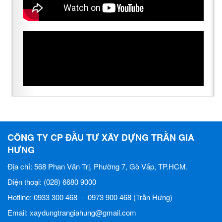
CÔNG TY CP ĐẦU TƯ XÂY DỰNG TRẦN GIA
HƯNG
Địa chỉ: 568 Phan Văn Trị, Phường 7, Gò Vấp, TP.HCM.
Điện thoại: (028) 6680 9000
Hotline: 0933 300 468 - 0973 900 468 (Trần Hưng)
Email: xaydungtrangiahung@gmail.com