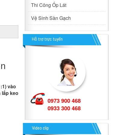
Thi Công Ốp Lát
Vệ Sinh Sàn Gạch
Hỗ trợ trực tuyến
on
1:1) vào
 lắp keo
0973 900 468
0933 300 468
Video clip