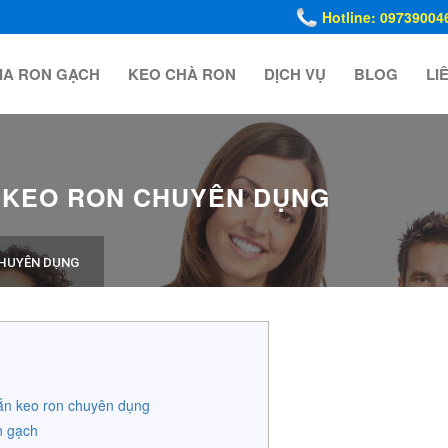
Hotline: 09739004
IA RON GẠCH
KEO CHÀ RON
DỊCH VỤ
BLOG
LI
 KEO RON CHUYÊN DỤNG
CHUYÊN DỤNG
bắn keo ron chuyên dụng
n gạch