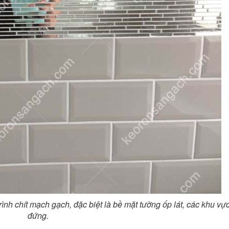
nh chít mạch gạch, đặc biệt là bề mặt tường ốp lát, các khu vự
đứng.