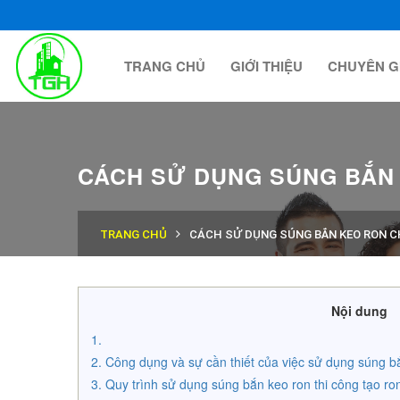
TRANG CHỦ
GIỚI THIỆU
CHUYÊN G
CÁCH SỬ DỤNG SÚNG BẮN
TRANG CHỦ
CÁCH SỬ DỤNG SÚNG BẮN KEO RON 
Nội dung
Công dụng và sự cần thiết của việc sử dụng súng 
Quy trình sử dụng súng bắn keo ron thi công tạo ro