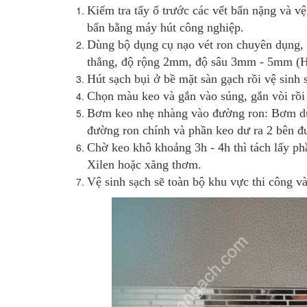
Kiểm tra tẩy ố trước các vết bẩn nặng và v
bẩn bằng máy hút công nghiệp.
Dùng bộ dụng cụ nạo vét ron chuyên dụng, c
thẳng, độ rộng 2mm, độ sâu 3mm - 5mm (Ha
Hút sạch bụi ở bề mặt sàn gạch rồi vệ sin
Chọn màu keo và gắn vào súng, gắn vòi rồi 
Bơm keo nhẹ nhàng vào đường ron: Bơm dư c
đường ron chính và phần keo dư ra 2 bên đ
Chờ keo khô khoảng 3h - 4h thì tách lấy phầ
Xilen hoặc xăng thơm.
Vệ sinh sạch sẽ toàn bộ khu vực thi công 