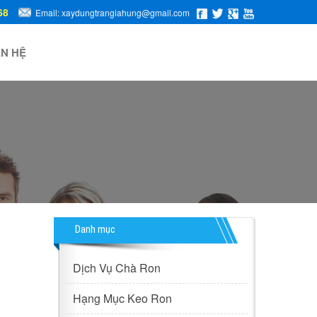
68
Email: xaydungtrangiahung@gmail.com
ÊN HỆ
Danh mục
Dịch Vụ Chà Ron
Hạng Mục Keo Ron