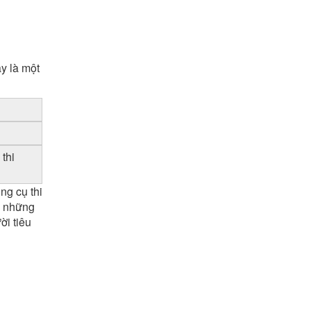
y là một
thi
ng cụ thi
g những
ời tiêu