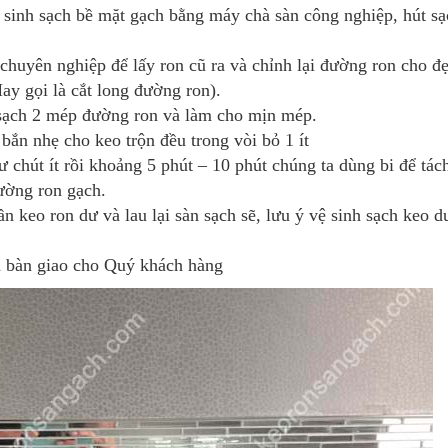
ệ sinh sạch bề mặt gạch bằng máy chà sàn công nghiệp, hút s
huyên nghiệp để lấy ron cũ ra và chỉnh lại đường ron cho đ
y gọi là cắt long đường ron).
h sạch 2 mép đường ron và làm cho mịn mép.
bắn nhẹ cho keo trộn đều trong vòi bỏ 1 ít
hút ít rồi khoảng 5 phút – 10 phút chúng ta dùng bi để tác
ường ron gạch.
n keo ron dư và lau lại sàn sạch sẽ, lưu ý vệ sinh sạch keo 
và bàn giao cho Quý khách hàng