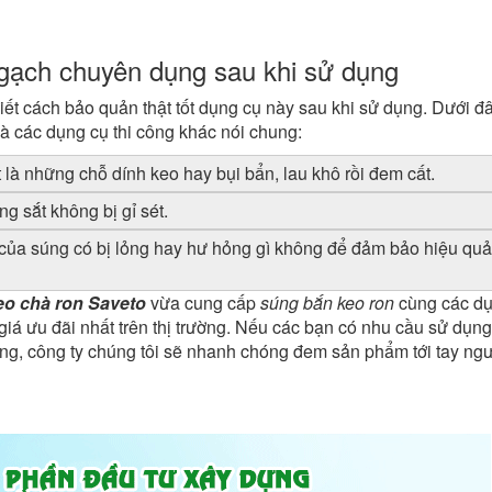
gạch chuyên dụng sau khi sử dụng
iết cách bảo quản thật tốt dụng cụ này sau khi sử dụng. Dưới đâ
à các dụng cụ thi công khác nói chung:
 là những chỗ dính keo hay bụi bẩn, lau khô rồi đem cất.
 sắt không bị gỉ sét.
n của súng có bị lỏng hay hư hỏng gì không để đảm bảo hiệu quả 
eo chà ron Saveto
vừa cung cấp
súng bắn keo ron
cùng các dụ
iá ưu đãi nhất trên thị trường. Nếu các bạn có nhu cầu sử dụn
hàng, công ty chúng tôi sẽ nhanh chóng đem sản phẩm tới tay ngư