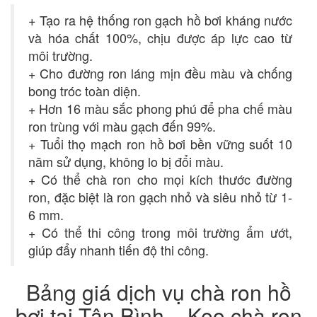
+ Tạo ra hệ thống ron gạch hồ bơi kháng nước
và hóa chất 100%, chịu được áp lực cao từ
môi trường.
Cho đường ron láng mịn đều màu và chống
+
bong tróc toàn diện.
Hơn 16 màu sắc phong phú để pha chế màu
+
ron trùng với màu gạch đến 99%.
Tuổi thọ mạch ron hồ bơi bền vững suốt 10
+
năm sử dụng, không lo bị đổi màu.
Có thể chà ron cho mọi kích thước đường
+
ron, đặc biệt là ron gạch nhỏ và siêu nhỏ từ 1-
6 mm.
Có thể thi công trong môi trường ẩm ướt,
+
giúp đẩy nhanh tiến độ thi công.
Bảng giá dịch vụ chà ron hồ
bơi tại Tân Bình – Keo chà ron