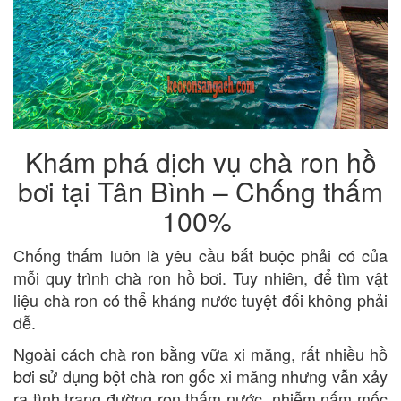
Khám phá dịch vụ chà ron hồ
bơi tại Tân Bình – Chống thấm
100%
Chống thấm luôn là yêu cầu bắt buộc phải có của
mỗi quy trình chà ron hồ bơi. Tuy nhiên, để tìm vật
liệu chà ron có thể kháng nước tuyệt đối không phải
dễ.
Ngoài cách chà ron bằng vữa xi măng, rất nhiều hồ
bơi sử dụng bột chà ron gốc xi măng nhưng vẫn xảy
ra tình trạng đường ron thấm nước, nhiễm nấm mốc