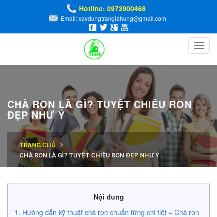
Hotline: 0973900468
Email: xaydungtrangiahung@gmail.com
Toggl
navig
CHÀ RON LÀ GÌ? TUYỆT CHIÊU RON
ĐẸP NHƯ Ý
TRANG CHỦ
CHÀ RON LÀ GÌ? TUYỆT CHIÊU RON ĐẸP NHƯ Ý
Nội dung
Hướng dẫn kỹ thuật chà ron chuẩn từng chi tiết – Chà ron