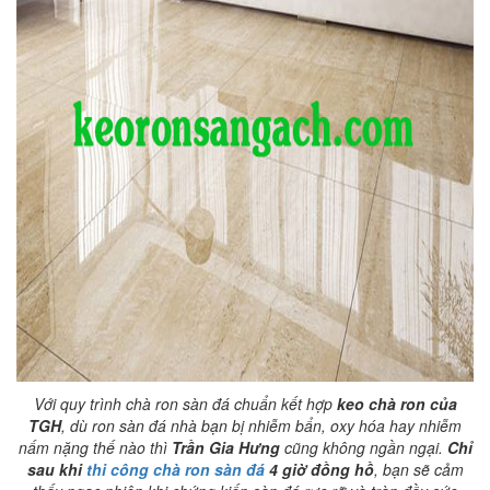
Với quy trình chà ron sàn đá chuẩn kết hợp
keo chà ron của
TGH
, dù ron sàn đá nhà bạn bị nhiễm bẩn, oxy hóa hay nhiễm
nấm nặng thế nào thì
Trần Gia Hưng
cũng không ngần ngại.
Chỉ
sau khi
thi công chà ron sàn đá
4 giờ đồng hồ
, bạn sẽ cảm