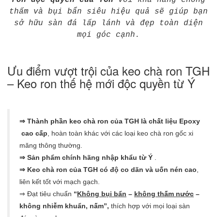
ron độc quyền của TGH
với khả năng chống
thấm và bụi bẩn siêu hiệu quả sẽ giúp bạn
sở hữu sàn đá lấp lánh và đẹp toàn diện
mọi góc cạnh.
Ưu điểm vượt trội của keo chà ron TGH
– Keo ron thế hệ mới độc quyền từ Ý
⇒ Thành phần keo chà ron của TGH là chất liệu Epoxy
cao cấp
, hoàn toàn khác với các loại keo chà ron gốc xi
măng thông thường.
⇒ Sản phẩm chính hãng nhập khẩu từ Ý
.
⇒ Keo chà ron của TGH có độ co dãn và uốn nén cao
,
liên kết tốt với mạch gạch.
⇒ Đạt tiêu chuẩn
“
Không bụi bẩn
–
không thấm nước
–
không nhiễm khuẩn, nấm”,
thích hợp với mọi loại sàn