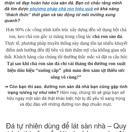
thiện vẻ đẹp hoàn hảo của sàn đá. Bạn có chắc rằng mình
đã tìm được
phương pháp chà ron hiệu quả
có khả năng
“thách thức” thời gian và tác động từ môi trường xung
quanh?
Hơn 90% các công trình kiến trúc xây dựng đều sử dụng bột chà
ron, keo chà ron gốc xi măng trong công tác
chà ron sàn đá
.
Thực tế, phương pháp truyền thống này đang tồn tại nhiều khuyết
điểm ảnh hưởng đến độ bền và tính thẩm mỹ của không gian nội
thất. Khách hàng của chúng tôi thường thắc mắc và đặt ra câu hỏi:
Tại sao khi chà ron sàn đá chỉ vài tháng thì đường ron xuất
hiện dấu hiệu “xuống cấp” phủ màu đen xám xịt thiếu sức
sống vô cùng?”
⇒ Còn bạn thì sao
,
đường ron sàn đá nhà bạn cũng gặp tình
trạng tương tự như trên?
Hôm nay, chúng tôi sẽ giúp bạn sở
hữu ngay một sàn đá thật khác biệt, hội tụ đủ yếu tố sang trọng
và độc đáo với những đường ron đẹp chuẩn mực.
Đá tự nhiên dùng để lát sàn nhà – Quy