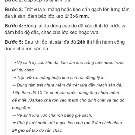
Bước 3:
Trét vữa xi măng hoặc keo dán gạch lên lưng tấm
đá và sàn, đảm bảo lớp keo từ
3>6 mm.
Bước 4:
Đóng lát đá đúng cao độ đã xác định từ trước và
đảm bảo độ đặc, chắc của lớp keo hoặc vữa.
Bước 5:
Sau khi ốp lát sàn đá đủ
24h
thì tiến hành công
đoạn chà ron sàn đá
⇒ Vệ sinh kỹ các khe đá, làm ẩm khe bằng tưới nước trước
khi thi công.
⇒ Trộn vữa xi măng hoặc keo chà ron đúng tỷ lệ.
⇒ Dùng tấm trét nhựa mềm để trét vữa đầy mạch sàn đá.
Tiếp theo để 10-15 phút ráo nước, dùng ống nhựa mềm
để miết vữa/keo chà ron vào mạch cho dính chặt và tạo độ
bóng đẹp.
⇒ Vệ sinh khu vực chà ron bằng giẻ sạch.
⇒ Chú ý tưới nước ướt mạch keo chà ron 2 lần cách nhau
24 giờ
để tạo độ rắn chắc.