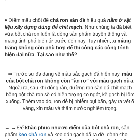
♦ Điểm mấu chốt để
chà ron sàn đá
hiệu quả
nằm ở vật
liệu xây dựng dùng để chít mạc
h
. Như chúng ta đã biết,
vữa bột chà ron luôn là dòng sản phẩm truyền thống và
mang tính phổ biến từ trước đến nay. Tuy nhiên,
xi măng
trắng không còn phù hợp để thi công các công trình
hiện đại nữa. Tại sao như thế?
⇒ Trước sự đa dạng về màu sắc gạch đá hiện nay,
màu
của bột chà ron không còn “ăn rơ” với màu gạch nữa
.
Ngoài ra, sau khi đóng rắn, đường ron sàn đá chít mạch
bằng bột chà ron sẽ có hiện tượng co ngót, kẽ gạch bị lõm
xuống. Thêm vào đó, ron dễ bị nhiễm bụi bẩn, gây ra vết ố
vàng, xỉn màu và thấm nước nghiêm trọng.
→ → Để
khắc phục nhược điểm của bột chà ron
, sản
phẩm
keo chà ron
và keo dán gạch đã ra đời dành cho