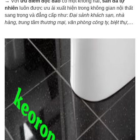
→ Với
ưu điểm độc đáo
có một không hai,
sàn đá tự
nhiên
luôn được ưu ái xuất hiện trong không gian nội thất
sang trọng và đẳng cấp như:
Đại sảnh khách sạn, nhà
thương mại, văn phòng công ty, biệt thự,…
hàng, trung tâm