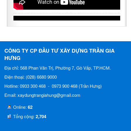
CÔNG TY CP ĐẦU TƯ XÂY DỰNG TRẦN GIA
HƯNG
Địa chỉ: 568 Phan Văn Trị, Phường 7, Gò Vấp, TP.HCM.
Điện thoại: (028) 6680 9000
Hotline: 0933 300 468 - 0973 900 468 (Trần Hưng)
Email: xaydungtrangiahung@gmail.com
Online:
62
Tổng cộng:
2,704