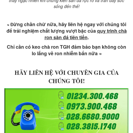
thấy ngạc nhiên khi chứng kiến sàn đá rực rỡ và tràn đầy sức
sống đến thế!
ừng chần chừ nữa, hãy liên hệ ngay với chúng tôi
≈ Đ
để trải nghiệm chất lượng vượt bậc của
quy trình chà
ron sàn đá tiên tiến
.
Chỉ cần có keo chà ron TGH đảm bảo bạn không còn
lo lắng về ron nhiễm bẩn nữa ≈
HÃY LIÊN HỆ VỚI CHUYÊN GIA CỦA
CHÚNG TÔI!