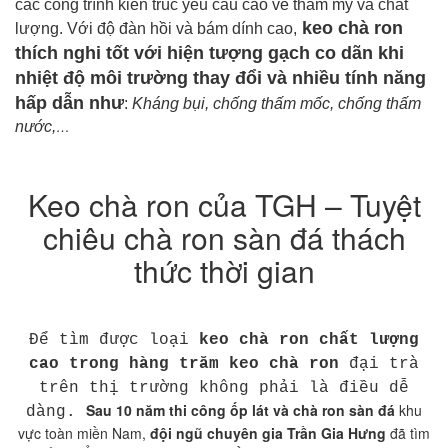
các công trình kiến trúc yêu cầu cao về thẩm mỹ và chất
keo chà ron
lượng. Với độ đàn hồi và bám dính cao,
thích nghi tốt với hiện tượng gạch co dãn khi
nhiệt độ môi trường thay đổi và nhiều tính năng
hấp dẫn như
:
Kháng bụi, chống thấm mốc, chống thấm
nước,
…
Keo chà ron của TGH – Tuyệt
chiêu chà ron sàn đá thách
thức thời gian
Để tìm được loại
keo chà ron chất lượng
cao trong hàng trăm keo chà ron
đại trà
trên thị trường không phải là điều dễ
Sau 10 năm thi công ốp lát và chà ron sàn đá
k
hu
dàng.
vực toàn miền Nam,
đội ngũ chuyên gia Trần Gia Hưng
đã tìm