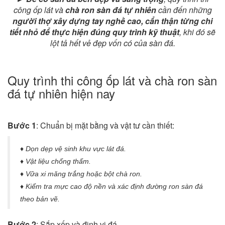
công ốp lát và
chà ron sàn đá tự nhiên
cần đến những
người thợ xây dựng tay nghề cao, cẩn thận từng chi
tiết nhỏ để thực hiện đúng quy trình kỹ thuật
, khi đó sẽ
lột tả hết vẻ đẹp vốn có của sàn đá.
Quy trình thi công ốp lát và chà ron sàn
đá tự nhiên hiện nay
Bước 1
: Chuẩn bị mặt bằng và vật tư cần thiết:
♦ Dọn dẹp vệ sinh khu vực lát đá.
♦ Vật liệu chống thấm.
♦ Vữa xi măng trắng hoặc bột chà ron.
♦ Kiểm tra mực cao độ nền và xác định đường ron sàn đá
theo bản vẽ.
Bước 2
: Sắp xếp và định vị đá.