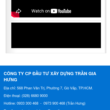
CÔNG TY CP ĐẦU TƯ XÂY DỰNG TRẦN GIA
HƯNG
Địa chỉ: 568 Phan Văn Trị, Phường 7, Gò Vấp, TP.HCM.
Điện thoại: (028) 6680 9000
Hotline: 0933 300 468 - 0973 900 468 (Trần Hưng)