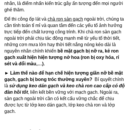
nhân, là điểm nhấn kiến trúc gây ấn tượng đến mọi người
ghé thăm.
Để
thi công ốp lát
và
chà ron sàn gạch
ngoài trời, chúng ta
cần tính toán tỉ mỉ và quan tâm đến các yếu tố ảnh hưởng
trực tiếp đến chất lượng công trình. Khi chà ron sàn gạch
ngoài trời phải chịu tác động mạnh mẽ từ yếu tố thời tiết,
những cơn mưa lớn hay thời tiết nắng nóng kéo dài là
nguyên nhân chính khiến
bề mặt gạch bị nỡ ra, kẻ ron
gạch xuất hiện hiện tượng nở hoa (ron bị oxy hóa, rỉ
sét và đổi màu,…).
► Làm thế nào để hạn chế hiện tượng giãn nỡ bề mặt
gạch, gạch bị bong tróc thường xuyên?
Bí quyết chính
là
sử dụng keo dán gạch và keo chà ron cao cấp có độ
đàn hồi tốt
, liên kết bền vững với mạch gạch. Ngoài ra,
sàn gạch ngoài trời cần có kết cấu vững chắc để chịu
được lực từ lớp keo dán gạch, lớp keo chà ron và lớp
gạch.