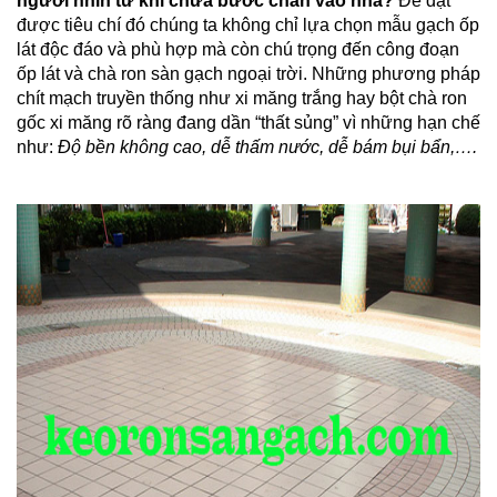
người nhìn từ khi chưa bước chân vào nhà?
Để đạt
được tiêu chí đó chúng ta không chỉ lựa chọn mẫu gạch ốp
lát độc đáo và phù hợp mà còn chú trọng đến công đoạn
ốp lát và chà ron sàn gạch ngoại trời. Những phương pháp
chít mạch truyền thống như xi măng trắng hay bột chà ron
gốc xi măng rõ ràng đang dần “thất sủng” vì những hạn chế
như:
Độ bền không cao, dễ thấm nước, dễ bám bụi bẩn,….