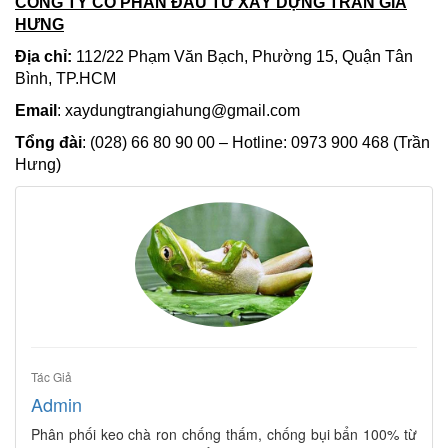
CÔNG TY CỔ PHẦN ĐẦU TƯ XÂY DỰNG TRẦN GIA
HƯNG
Địa chỉ:
112/22 Phạm Văn Bạch, Phường 15, Quận Tân
Bình, TP.HCM
Email
: xaydungtrangiahung@gmail.com
Tổng đài
: (028) 66 80 90 00 – Hotline: 0973 900 468 (Trần
Hưng)
Tác Giả
Admin
Phân phối keo chà ron chống thấm, chống bụi bẩn 100% từ