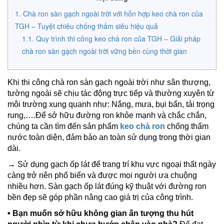
Chà ron sàn gạch ngoài trời với hỗn hợp keo chà ron của
TGH – Tuyệt chiêu chống thấm siêu hiệu quả
Quy trình thi công keo chà ron của TGH – Giải pháp
chà ron sàn gạch ngoài trời vững bền cùng thời gian
Khi thi công chà ron sàn gạch ngoài trời như sân thượng,
tường ngoài sẽ chịu tác động trực tiếp và thường xuyên từ
môi trường xung quanh như: Nắng, mưa, bụi bẩn, tải trọng
rung,….Để sở hữu đường ron khỏe mạnh và chắc chắn,
chúng ta cần tìm đến sản phẩm
keo chà ron
chống thấm
nước toàn diện, đảm bảo an toàn sử dụng trong thời gian
dài.
→ Sử dụng gạch ốp lát để trang trí khu vực ngoại thất ngày
càng trở nên phổ biển và được mọi người ưa chuộng
nhiều hơn. Sàn gạch ốp lát đúng kỹ thuật với đường ron
bền đẹp sẽ góp phần nâng cao giá trị của công trình.
• Bạn muốn sở hữu không gian ấn tượng thu hút