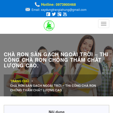
Hotline: 0973900468
Email: xaydungtrangiahung@gmail.com
Toggl
navig
CHÀ RON SÀN GẠCH NGOÀI TRỜI – THI
CÔNG CHÀ RON CHỐNG THẤM CHẤT
LƯỢNG CAO.
TRANG CHỦ
CHÀ RON SÀN GẠCH NGOÀI TRỜI – THI CÔNG CHÀ RON
CHỐNG THẤM CHẤT LƯỢNG CAO.
Nội dung