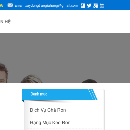
68
Email: xaydungtrangiahung@gmail.com
ÊN HỆ
Danh mục
Dịch Vụ Chà Ron
Hạng Mục Keo Ron