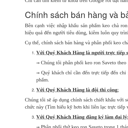
Chỉ cần tìm kiếm từ khóa trên Google rồi đặt hà
Chính sách bán hàng và b
Bên cạnh việc nhập khẩu sản phẩm keo chà ron
hiệu quả đến người tiêu dùng, kiêm luôn quy trình
Cụ thể, chính sách bán hàng và phân phối keo ch
Với Quý Khách Hàng là người trực tiếp 
⇒
Chúng tôi phân phối keo ron Saveto theo g
⇒
Quý khách chỉ cần đến trực tiếp đến ch
phẩm.
Với Quý Khách Hàng là đội thi công
:
Chúng tôi sẽ áp dụng chính sách chiết khấu với s
chức này (Tìm hiểu kỹ hơn khi liên lạc trực tiếp 
Với Quý Khách Hàng đăng ký làm đại lý
⇒
Phân phối thử keo ron Saveto trong 1 thá