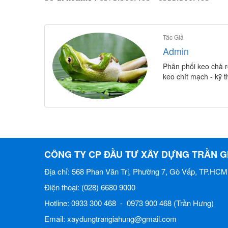
Tác Giả
Admin
Phân phối keo chà r
keo chít mạch - kỹ 
CÔNG TY CP ĐẦU TƯ XÂY DỰNG TRẦN G
Địa chỉ: 568 Phan Văn Trị, Phường 7, Gò Vấp, TP.HCM
Điện thoại: (028) 6680 9000
Hotline: 0933 300 468 - 0973 900 468 (Trần Hưng)
Email: xaydungtrangiahung@gmail.com