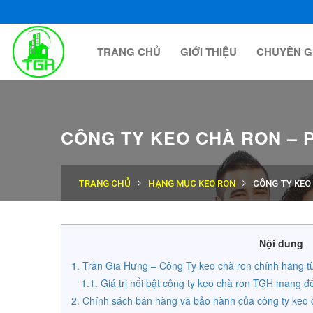
TRANG CHỦ
GIỚI THIỆU
CHUYÊN G
CÔNG TY KEO CHÀ RON – 
TRANG CHỦ
HẠNG MỤC KEO RON
CÔNG TY KEO
Nội dung
Trần Gia Hưng – Công Ty keo chà ron chính hãng t
Giá trị nổi bật công ty keo chà ron TGH mang
Chính sách bán hàng và bảo hành của công ty keo