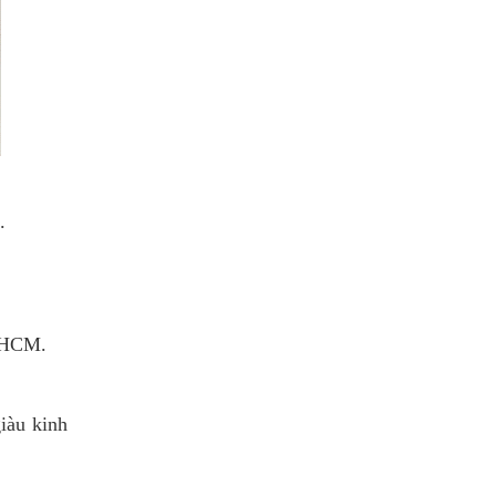
.
. HCM.
iàu kinh