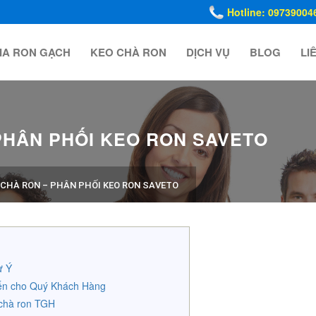
Hotline: 09739004
IA RON GẠCH
KEO CHÀ RON
DỊCH VỤ
BLOG
LI
PHÂN PHỐI KEO RON SAVETO
 CHÀ RON – PHÂN PHỐI KEO RON SAVETO
ừ Ý
 đến cho Quý Khách Hàng
 chà ron TGH