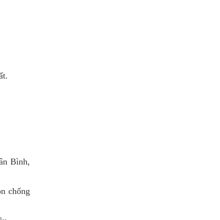
ất.
ân Bình,
on chống