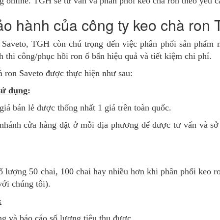
ng online. TGH sẽ tư vấn và phân phối keo chà ron theo yêu c
ảo hành của công ty keo chà ron
 Saveto, TGH còn chú trọng đến việc phân phối sản phẩm 
 thi công/phục hồi ron ố bẩn hiệu quả và tiết kiệm chi phí.
à ron Saveto được thực hiện như sau:
sử dụng:
iá bán lẻ được thống nhất 1 giá trên toàn quốc.
i nhánh cửa hàng đặt ở mỗi địa phương để được tư vấn và sở
ố lượng 50 chai, 100 chai hay nhiều hơn khi phân phối keo r
với chúng tôi).
:
ng và báo cáo số lượng tiêu thụ được.