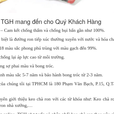
 ron TGH mang đến cho Quý Khách Hàng
 – Cam kết chống thấm và chống bụi bẩn gần như 100%.
c biệt là đường ron tiếp xúc thường xuyên với nước và hóa ch
 18 màu sắc phong phú trùng với màu gạch đến 99%.
chống lại áp lực cao từ môi trường.
ng sợ phai màu và bong tróc.
nh màu sắc 5-7 năm và bảo hành bong tróc từ 2-3 năm.
h của chúng tôi tại TPHCM là 180 Phạm Văn Bạch, P.15, Q.T
uyên giới thiệu keo chà ron với các từ khóa như: Keo chà r
à ron nhà xưởng,…