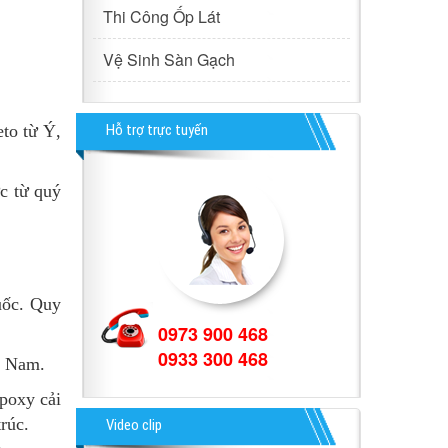
Thi Công Ốp Lát
Vệ Sinh Sàn Gạch
eto từ Ý,
Hỗ trợ trực tuyến
c từ quý
uốc. Quy
0973 900 468
0933 300 468
ền Nam.
Epoxy cải
rúc.
Video clip