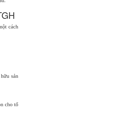
ầu.
 TGH
một cách
 hữu sản
on cho tổ