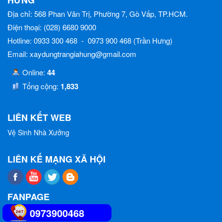
Địa chỉ: 568 Phan Văn Trị, Phường 7, Gò Vấp, TP.HCM.
Điện thoại: (028) 6680 9000
Hotline: 0933 300 468 - 0973 900 468 (Trần Hưng)
Email: xaydungtrangiahung@gmail.com
Online:
44
Tổng cộng:
1,833
LIÊN KẾT WEB
Vệ Sinh Nhà Xưởng
LIÊN KẾ MẠNG XÃ HỘI
FANPAGE
0973900468