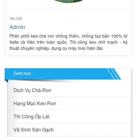
Tác Giả
Admin
Phân phối keo chà ron chống thấm, chống bụi bẩn 100% từ
Italia và Hàn trên toàn quốc. Thi công keo chít mạch - kỹ
thuật chuyên nghiệp, dụng cụ máy móc hiện đại.
Danh mục
Dịch Vụ Chà Ron
Hạng Mục Keo Ron
Thi Công Ốp Lát
Vệ Sinh Sàn Gạch