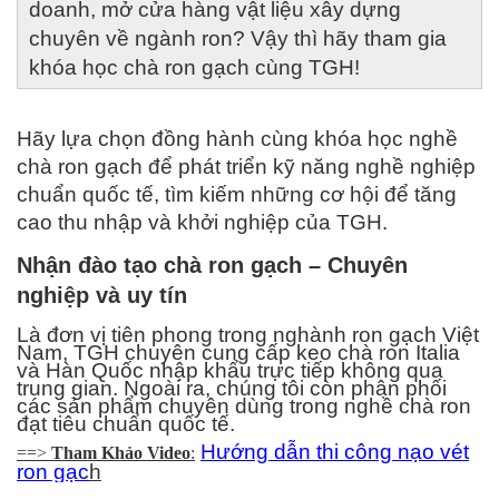
doanh, mở cửa hàng vật liệu xây dựng 
chuyên về ngành ron? Vậy thì hãy tham gia 
khóa học chà ron gạch cùng TGH! 
Hãy lựa chọn đồng hành cùng khóa học nghề 
chà ron gạch để phát triển kỹ năng nghề nghiệp 
chuẩn quốc tế, tìm kiếm những cơ hội để tăng 
cao thu nhập và khởi nghiệp của TGH.
Nhận đào tạo chà ron gạch – Chuyên 
nghiệp và uy tín
Là đơn vị tiên phong trong nghành ron gạch Việt 
Nam, TGH chuyên cung cấp 
keo chà ron Italia
và 
Hàn Quốc
 nhập khẩu trực tiếp không qua 
trung gian. Ngoài ra, chúng tôi còn phân phối 
các sản phẩm chuyên dùng trong nghề chà ron 
đạt tiêu chuẩn quốc tế.
Hướng dẫn thi công nạo vét
==>
Tham Khảo Video
:
ron gạc
h