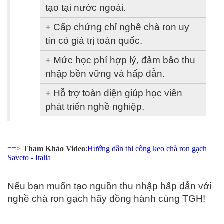
tạo tại nước ngoài.
+ Cấp chứng chỉ nghề chà ron uy 
tín có giá trị toàn quốc.
+ Mức học phí hợp lý, đảm bảo thu 
nhập bền vững và hấp dẫn.
+ Hỗ trợ toàn diện giúp học viên 
phát triển nghề nghiệp.
==>
Tham Khảo Video
:
Hướng dẫn thi công keo chà ron gạch
Saveto - Italia
Nếu bạn muốn tạo nguồn thu nhập hấp dẫn với 
nghề chà ron gạch hãy đồng hành cùng TGH!