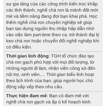
sự gia tăng của các công trình kiến trúc khắp 
các tỉnh thành, nghề chà ron là mảnh đất mới 
mẻ và tiềm năng đang đợi bạn khai phá. Học 
thêm nghề chà ron chuyên nghiệp sẽ giúp 
bạn tạo dựng nguồn thu nhập hấp dẫn nhờ 
vào việc làm part-time theo ca, trở thành đại lý 
keo chà ron hoặc chuyển đổi nghề nghiệp khi 
có điều kiện.
Thời gian linh động
:
 TGH tổ chức đào tạo 
chà ron gạch phù hợp với mọi đối tượng, từ 
những người đi làm, nhân viên công sở đến 
nội trợ, sinh viên,… Thời gian biểu linh hoạt 
theo lịch trình của bạn, giúp người học chủ 
động sắp xếp theo nhu cầu.
Thực hiện đam mê
:
 Bạn có đam mê với 
nghề chà ron gạch và ấp ủ kế hoạch kinh 