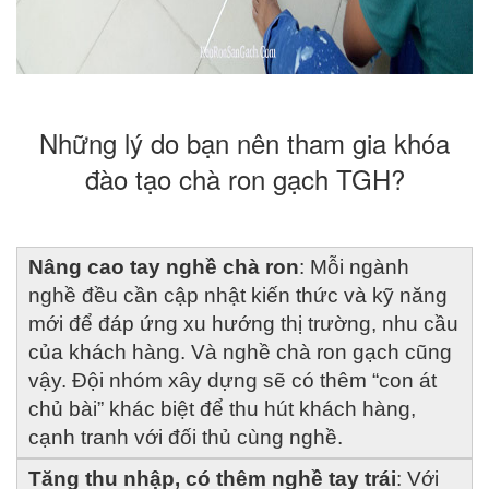
Những lý do bạn nên tham gia khóa
đào tạo chà ron gạch TGH?
Nâng cao tay nghề chà ron
:
 Mỗi ngành 
nghề đều cần cập nhật kiến thức và kỹ năng 
mới để đáp ứng xu hướng thị trường, nhu cầu 
của khách hàng. Và nghề chà ron gạch cũng 
vậy. Đội nhóm xây dựng sẽ có thêm “con át 
chủ bài” khác biệt để thu hút khách hàng, 
cạnh tranh với đối thủ cùng nghề. 
Tăng thu nhập, có thêm nghề tay trái
:
 Với 