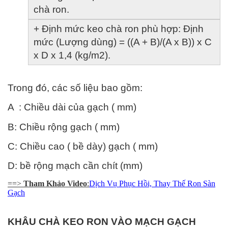
chà ron.
+ Định mức keo chà ron phù hợp: Định 
mức (Lượng dùng) = ((A + B)/(A x B)) x C 
x D x 1,4 (kg/m2).
Trong đó, các số liệu bao gồm: 
A  : Chiều dài của gạch ( mm)
B: Chiều rộng gạch ( mm)
C: Chiều cao ( bề dày) gạch ( mm)
D: bề rộng mạch cần chít (mm)
==>
Tham Khảo Video
:
Dịch Vụ Phục Hồi, Thay Thế Ron Sàn
Gạch
KHÂU CHÀ KEO RON VÀO MẠCH GẠCH