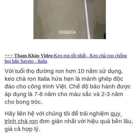
==>
Tham Khảo Video
:
Keo ron tốt nhất - Keo chà ron chống
bụi bẩn Saveto - Italia
Với tuổi thọ đường ron hơn 10 năm sử dụng, 
keo chà ron Italia hứa hẹn là mảnh ghép độc 
đáo cho công trình Việt. Chế độ bảo hành được 
áp dụng là 7-8 năm cho màu sắc và 2-3 năm 
cho bong tróc.
Hãy liên hệ với chúng tôi để trải nghiệm 
quy 
trình chà ron
 đơn giản nhất với hiệu quả bền lâu, 
giá cả hợp lý.