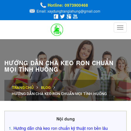
Hotline: 0973900468
Email: xaydungtrangiahung@gmail.com
Toggl
navig
HƯỚNG DẪN CHÀ KEO RON CHUẨN
MỌI TÌNH HUỐNG
TRANG CHỦ
BLOG
HƯỚNG DẪN CHÀ KEO RON CHUẨN MỌI TÌNH HUỐNG
Nội dung
Hướng dẫn chà keo ron chuẩn kỹ thuật ron bền lâu