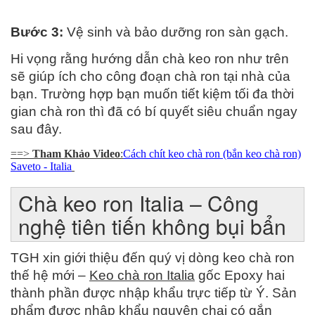
Bước 3:
 Vệ sinh và bảo dưỡng ron sàn gạch.
Hi vọng rằng hướng dẫn chà keo ron như trên 
sẽ giúp ích cho công đoạn chà ron tại nhà của 
bạn. Trường hợp bạn muốn tiết kiệm tối đa thời 
gian chà ron thì đã có bí quyết siêu chuẩn ngay 
sau đây.
==>
Tham Khảo Video
:
Cách chít keo chà ron (bắn keo chà ron)
S
aveto - Italia
Chà keo ron Italia – Công
nghệ tiên tiến không bụi bẩn
TGH xin giới thiệu đến quý vị dòng keo chà ron 
thế hệ mới – 
Keo chà ron Italia
 gốc Epoxy hai 
thành phần được nhập khẩu trực tiếp từ Ý. Sản 
phẩm được nhập khẩu nguyên chai có gắn 