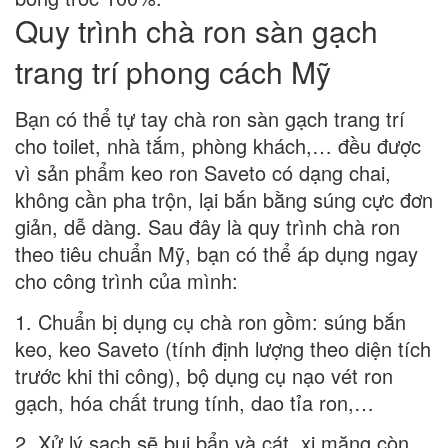
Quy trình chà ron sàn gạch
trang trí phong cách Mỹ
Bạn có thể tự tay
chà ron sàn gạch trang trí
cho toilet, nhà tắm, phòng khách,… đều được
vì sản phẩm
keo ron Saveto
có dạng chai,
không cần pha trộn, lại bắn bằng súng cực đơn
giản, dễ dàng. Sau đây là
quy trình chà ron
theo tiêu chuẩn Mỹ, bạn có thể áp dụng ngay
cho công trình của mình:
1. Chuẩn bị dụng cụ chà ron gồm: súng bắn
keo, keo Saveto (tính định lượng theo diện tích
trước khi thi công), bộ dụng cụ nạo vét ron
gạch, hóa chất trung tính, dao tỉa ron,…
2. Xử lý sạch sẽ bụi bẩn và cát, xi măng còn