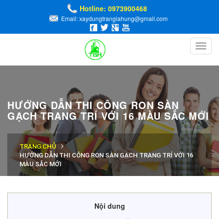
Hotline: 0973900468
Email: xaydungtrangiahung@gmail.com
Toggl
navig
HƯỚNG DẪN THI CÔNG RON SÀN
GẠCH TRANG TRÍ VỚI 16 MÀU SẮC MỚI
TRANG CHỦ
HƯỚNG DẪN THI CÔNG RON SÀN GẠCH TRANG TRÍ VỚI 16
MÀU SẮC MỚI
Nội dung