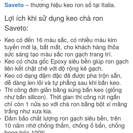
Saveto
– thương hiệu keo ron số tại Italia.
Lợi ích khi sử dụng keo chà ron
Saveto:
Keo có đến 16 màu sắc, có nhiều màu kim 
tuyến mới lạ, bắt mắt, cho khách hàng thỏa 
sức sáng tạo màu sắc ron gạch trang trí.
Keo có chứa gốc Epoxy siêu bền giúp ron gạch 
liên kết chặt chẽ với độ rộng kẽ gạch.
Keo có dạng đậm đặc đã được pha trộn sẵn, 
dễ dàng len lỏi và tự phẳng sau khi bắn keo.
Thi công đơn giản bằng súng bắn keo (giống 
như bắn silicon). Thời gian thi công rút ngắn 
chỉ còn 1 nửa so với chà ron bằng bột xi măng 
trắng như xưa kia. 
Đảm bảo chất lượng ron gạch siêu bền, trên 
10 năm nhờ chống thấm, chống ố bẩn, chống 
bong tróc 100%.