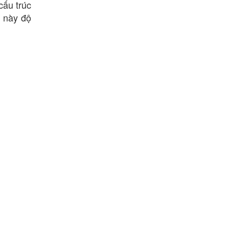
cấu trúc
h này độ