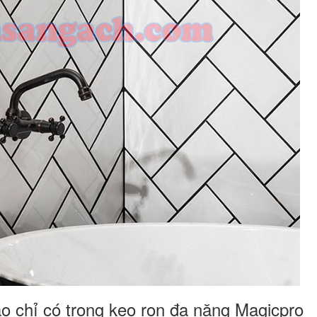
 chỉ có trong keo ron đa năng Magicpro