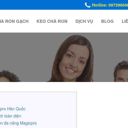
Hotline: 09739004
IA RON GẠCH
KEO CHÀ RON
DỊCH VỤ
BLOG
LI
icpro Hàn Quốc
ch toàn diện
ron đa năng Magicpro