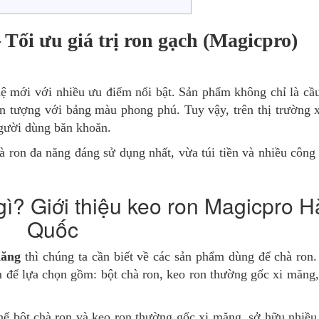
 Tối ưu giá trị ron gạch (Magicpro)
 hệ mới với nhiều ưu điểm nổi bật. Sản phẩm không chỉ là cầ
n tượng với bảng màu phong phú. Tuy vậy, trên thị trường x
 người dùng băn khoăn.
à ron đa năng đáng sử dụng nhất, vừa túi tiền và nhiều công
gì? Giới thiệu keo ron Magicpro H
Quốc
năng
thì chúng ta cần biết về các sản phẩm dùng để chà ron.
m để lựa chọn gồm: bột chà ron, keo ron thường gốc xi măng,
hế bột chà ron và keo ron thường gốc xi măng, sở hữu nhiều 