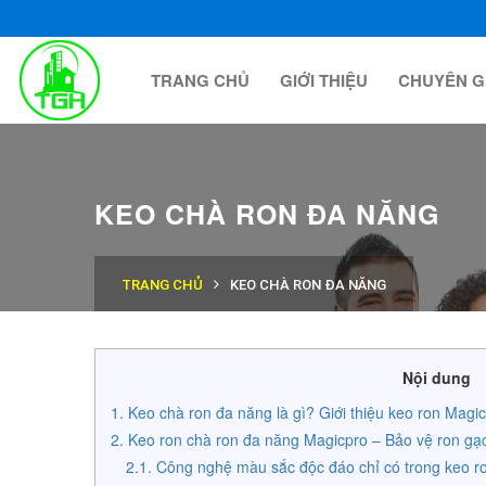
TRANG CHỦ
GIỚI THIỆU
CHUYÊN G
KEO CHÀ RON ĐA NĂNG
TRANG CHỦ
KEO CHÀ RON ĐA NĂNG
Nội dung
Keo chà ron đa năng là gì? Giới thiệu keo ron Mag
Keo ron chà ron đa năng Magicpro – Bảo vệ ron gạ
Công nghệ màu sắc độc đáo chỉ có trong keo 