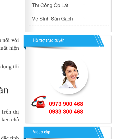
Thi Công Ốp Lát
Vệ Sinh Sàn Gạch
u nối với
Hỗ trợ trực tuyến
uất hiện
 dụng tối
àn
0973 900 468
0933 300 468
 Trên thị
 keo chà
Video clip
đặc tính