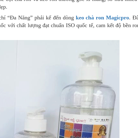
đẹp.
u chí “Đa Năng” phải kể đến dòng
keo chà ron Magicpro
. Đ
 với chất lượng đạt chuẩn ISO quốc tế, cam kết độ bền ron