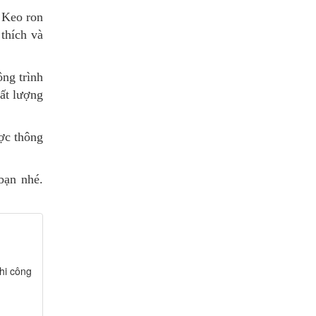
 Keo ron
thích và
ng trình
hất lượng
ược thông
bạn nhé.
hi công