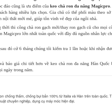
độc đáo cũng là ưu điểm của
keo chà ron đa năng Magicpro
.
ch hàng nhiều lựa chọn. Gia chủ có thể phối màu theo sở 
m nội thất mới mẻ, giúp tôn vinh vẻ đẹp của ngôi nhà.
hời thi công chà ron gạch mới/thay ron gạch cũ cho mọi cô
ron Magicpro lớn nhất toàn quốc với đầy đủ nguồn nhân lực c
à sau đó cứ 6 tháng chúng tôi kiểm tra 1 lần hoặc khi nhận đ
và báo giá chi tiết hơn về keo chà ron đa năng Hàn Quốc 
ọi ngày trong năm.
on chống thấm, chống bụi bẩn 100% từ Italia và Hàn trên toàn quốc. T
thuật chuyên nghiệp, dụng cụ máy móc hiện đại.