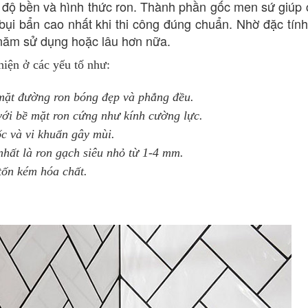
 độ bền và hình thức ron. Thành phần gốc men sứ giúp 
bụi bẩn cao
nhất khi thi công đúng chuẩn. Nhờ đặc tín
 năm sử dụng hoặc lâu hơn nữa.
hiện ở các yếu tố như:
 mặt đường ron bóng đẹp và phẳng đều.
với bề mặt ron cứng như kính cường lực.
c và vi khuẩn gây mùi.
nhất là ron gạch siêu nhỏ từ 1-4 mm.
tốn kém hóa chất.