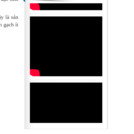
ây là sản
 gạch ít