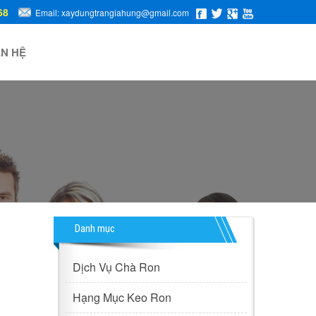
68
Email: xaydungtrangiahung@gmail.com
ÊN HỆ
Danh mục
Dịch Vụ Chà Ron
Hạng Mục Keo Ron