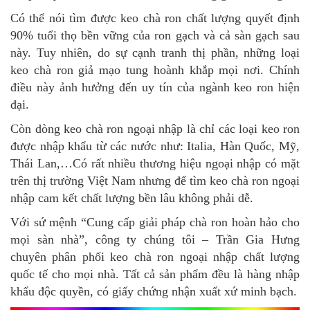
Có thể nói tìm được keo chà ron chất lượng quyết định
90% tuổi thọ bền vững của ron gạch và cả sàn gạch sau
này. Tuy nhiên, do sự cạnh tranh thị phần, những loại
keo chà ron giả mạo tung hoành khắp mọi nơi. Chính
điều này ảnh hưởng đến uy tín của ngành keo ron hiện
đại.
Còn dòng keo chà ron ngoại nhập là chỉ các loại keo ron
được nhập khẩu từ các nước như: Italia, Hàn Quốc, Mỹ,
Thái Lan,…Có rất nhiều thương hiệu ngoại nhập có mặt
trên thị trường Việt Nam nhưng để tìm keo chà ron ngoại
nhập cam kết chất lượng bền lâu không phải dễ.
Với sứ mệnh “Cung cấp giải pháp chà ron hoàn hảo cho
mọi sàn nhà”, công ty chúng tôi – Trần Gia Hưng
chuyên phân phối keo chà ron ngoại nhập chất lượng
quốc tế cho mọi nhà. Tất cả sản phẩm đều là hàng nhập
khẩu độc quyền, có giấy chứng nhận xuất xứ minh bạch.