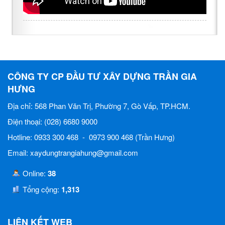
CÔNG TY CP ĐẦU TƯ XÂY DỰNG TRẦN GIA
HƯNG
Địa chỉ: 568 Phan Văn Trị, Phường 7, Gò Vấp, TP.HCM.
Điện thoại: (028) 6680 9000
Hotline: 0933 300 468 - 0973 900 468 (Trần Hưng)
Email: xaydungtrangiahung@gmail.com
Online:
38
Tổng cộng:
1,313
LIÊN KẾT WEB