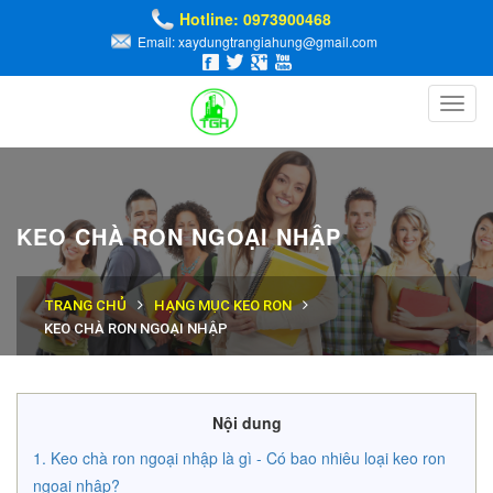
Hotline: 0973900468
Email: xaydungtrangiahung@gmail.com
Toggl
navig
KEO CHÀ RON NGOẠI NHẬP
TRANG CHỦ
HẠNG MỤC KEO RON
KEO CHÀ RON NGOẠI NHẬP
Nội dung
Keo chà ron ngoại nhập là gì - Có bao nhiêu loại keo ron
ngoại nhập?