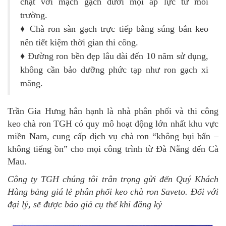
chặt với mạch gạch dưới mọi áp lực từ môi
trường.
♦
Chà ron sàn gạch trực tiếp bằng súng bắn keo
nên tiết kiệm thời gian thi công.
♦
Đường ron bền đẹp lâu dài đến 10 năm sử dụng,
không cần bảo dưỡng phức tạp như ron gạch xi
măng.
Trần Gia Hưng hân hạnh là nhà phân phối và thi công
keo chà ron TGH có quy mô hoạt động lớn nhất khu vực
miền Nam, cung cấp dịch vụ chà ron “không bụi bẩn –
không tiếng ồn” cho mọi công trình từ Đà Nẵng đến Cà
Mau.
Công ty TGH chúng tôi trân trọng gửi đến Quý Khách
Hàng bảng giá lẻ phân phối keo chà ron Saveto. Đối với
đại lý, sẽ được báo giá cụ thể khi đăng ký