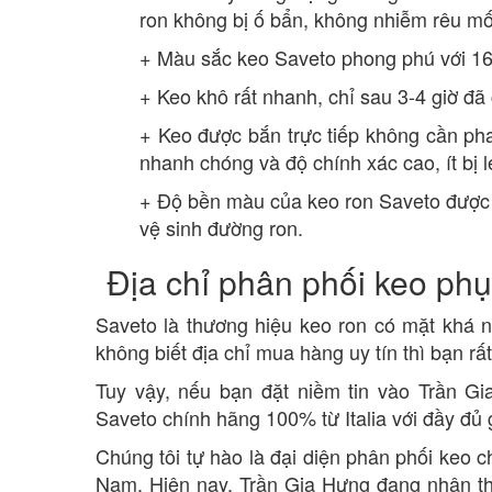
ron không bị ố bẩn, không nhiễm rêu mố
+ Màu sắc keo Saveto phong phú với 16 
+ Keo khô rất nhanh, chỉ sau 3-4 giờ đ
+ Keo được bắn trực tiếp không cần pha 
nhanh chóng và độ chính xác cao, ít bị 
+ Độ bền màu của keo ron Saveto được c
vệ sinh đường ron.
Địa chỉ phân phối keo ph
Saveto là thương hiệu keo ron có mặt khá 
không biết địa chỉ mua hàng uy tín thì bạn r
Tuy vậy, nếu bạn đặt niềm tin vào Trần G
Saveto chính hãng 100% từ Italia với đầy đủ
Chúng tôi tự hào là đại diện phân phối keo 
Nam. Hiện nay, Trần Gia Hưng đang nhận th