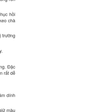
phục hồi
 keo chà
ị trường
y.
àng. Đặc
n rất dễ
bám dính
giữ màu