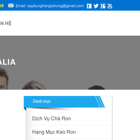
68
Email: xaydungtrangiahung@gmail.com
ÊN HỆ
ALIA
Danh mục
Dịch Vụ Chà Ron
Hạng Mục Keo Ron