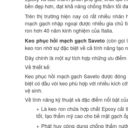
bền đẹp hơn, đạt khả năng chống thấm tối đa
Trên thị trường hiện nay có rất nhiều nhãn
mạch gạch nhập ngoại được nhiều gia chủ ti
ron hơn 40 năm kinh nghiệm của Italia.
(còn gọi l
Keo phục hồi mạch gạch Saveto
keo ron nhờ sự đặc biệt về cả tính năng tạo 
Đây chính là một sự tích hợp những ưu điểm c
Về thiết kế:
Keo phục hồi mạch gạch Saveto được đóng c
biệt có đầu vòi keo phù hợp với nhiều kích c
vệ sinh.
Về tính năng kỹ thuật và đặc điểm nổi bật c
+ Là keo ron chứa hợp chất Epoxy cải 
tốt, tạo thẩm mỹ cao cho bề mặt gạch ốp
+ Phát huy công dụng chống thấm nướ