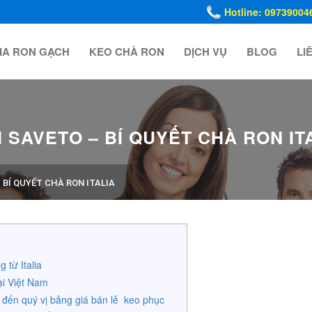
Hotline: 09739004
IA RON GẠCH
KEO CHÀ RON
DỊCH VỤ
BLOG
LI
SAVETO – BÍ QUYẾT CHÀ RON IT
BÍ QUYẾT CHÀ RON ITALIA
 từ Italia
ại Việt Nam
 đến quý vị bảng giá bán lẻ keo phục