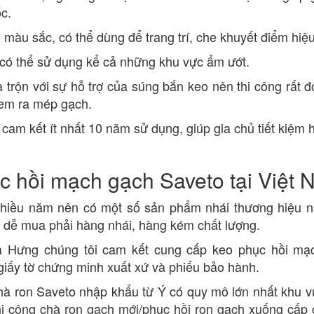
c.
màu sắc, có thể dùng để trang trí, che khuyết điểm hiệ
ã có thể sử dụng kể cả những khu vực ẩm ướt.
trộn với sự hỗ trợ của súng bắn keo nên thi công rất đ
lem ra mép gạch.
am kết ít nhất 10 năm sử dụng, giúp gia chủ tiết kiệm 
ục hồi mạch gạch Saveto tại Việt
nhiều năm nên có một số sản phẩm nhái thương hiệu n
ất dễ mua phải hàng nhái, hàng kém chất lượng.
ia Hưng chúng tôi cam kết cung cấp keo phục hồi mạ
 giấy tờ chứng minh xuất xứ và phiếu bảo hành.
chà ron Saveto nhập khẩu từ Ý có quy mô lớn nhất khu 
i công chà ron gạch mới/phục hồi ron gạch xuống cấp