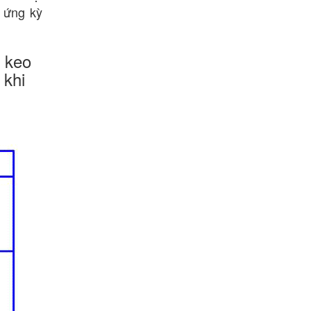
 ứng kỳ
ẻ keo
 khi