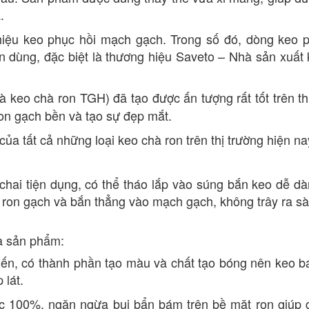
.
 hiệu keo phục hồi mạch gạch. Trong số đó, dòng keo 
n dùng, đặc biệt là thương hiệu Saveto – Nhà sản xuất
à keo chà ron TGH) đã tạo được ấn tượng rất tốt trên th
ron gạch bền và tạo sự đẹp mắt.
ủa tất cả những loại keo chà ron trên thị trường hiện na
hai tiện dụng, có thể tháo lắp vào súng bắn keo dễ d
ỡ ron gạch và bắn thẳng vào mạch gạch, không trây ra sà
ủa sản phẩm:
tiến, có thành phần tạo màu và chất tạo bóng nên keo 
 lát.
c 100%, ngăn ngừa bụi bẩn bám trên bề mặt ron giúp 