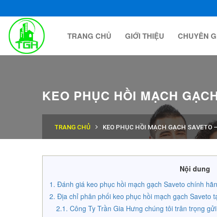
TRANG CHỦ
GIỚI THIỆU
CHUYÊN G
KEO PHỤC HỒI MẠCH GẠCH 
TRANG CHỦ
KEO PHỤC HỒI MẠCH GẠCH SAVETO – 
Nội dung
Đánh giá keo phục hồi mạch gạch Saveto chính hãng
Địa chỉ phân phối keo phục hồi mạch gạch Saveto t
Công Ty Trần Gia Hưng chúng tôi trân trọng gửi