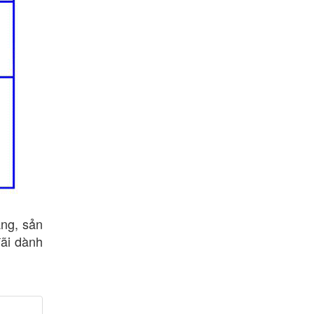
àng, sản
đãi dành