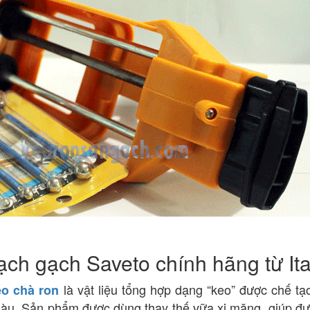
ch gạch Saveto chính hãng từ Ita
là vật liệu tổng hợp dạng “keo” được chế tạ
eo chà ron
màu. Sản phẩm được dùng thay thế vữa xi măng, giúp đ