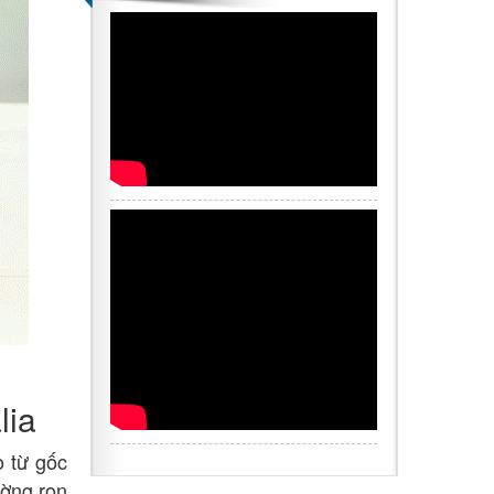
lia
o từ gốc
ường ron