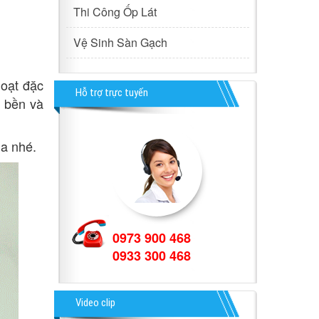
Thi Công Ốp Lát
Vệ Sinh Sàn Gạch
loạt đặc
Hỗ trợ trực tuyến
ộ bền và
ia nhé.
0973 900 468
0933 300 468
Video clip