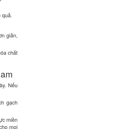
u quả.
ơn giản,
hóa chất
 Nam
ày. Nếu
ch gạch
vực miền
 cho mọi