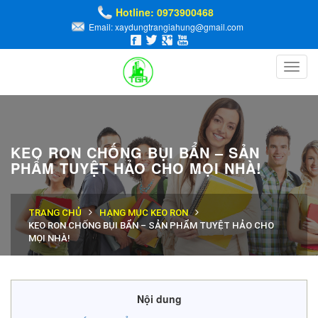
Hotline: 0973900468
Email: xaydungtrangiahung@gmail.com
Toggl
navig
KEO RON CHỐNG BỤI BẨN – SẢN
PHẨM TUYỆT HẢO CHO MỌI NHÀ!
TRANG CHỦ
HẠNG MỤC KEO RON
KEO RON CHỐNG BỤI BẨN – SẢN PHẨM TUYỆT HẢO CHO
MỌI NHÀ!
Nội dung