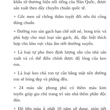
khẩu từ thương hiệu nổi tiếng của Hàn Quốc, được
sản xuất theo dây chuyền chuẩn quốc tế.
+ Gốc men sứ chống thấm tuyệt đối nếu thi công
đúng chuẩn.
+ Đường ron sàn gạch hạn chế nứt nẻ, bong tróc và
phù hợp cho mọi loại sàn gạch, đá, đặc biệt thích
hợp cho khu vực chịu ẩm ướt thường xuyên.
+ Là loại tự pha theo định lượng sẵn của nhà sản
xuất và có thể điều chỉnh được độ lỏng của keo
ron.
+ Là loại keo chà ron tự cân bằng mặt nên đường
ron sẽ bóng đẹp và phẳng đều.
+ 24 màu sắc phong phú có thêm màu kim
tuyến giúp gia chủ trang trí sàn nhà thêm phần độc
đáo.
+ Độ bền màu ít nhất 10 năm sử dụng, giúp tiết