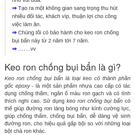
nhỏ vui đùa.
⇒
Tạo ra một không gian sang trọng thu hút
nhiều đối tác, khách víp, thuận lợi cho công
việc làm ăn.
⇒
Chúng tôi có bảo hành cho keo ron chống
bụi bẩn này từ 2 năm tới 7 năm.
⇒
…….vv
Keo ron chống bụi bẩn là gì?
Keo ron chống bụi bẩn
là loại keo có thành phần
gốc epoxy
- là một sản phẩm nhựa cao cấp có tác
dụng chống thấm, ngăn ố màu ron gạch và có tính
thích nghi cao. Sử dụng
keo ron chống bụi bẩn
có
thể giúp đường ron láng bóng như kính cường lực,
giúp chống thấm, chống bụi bẩn, dễ dàng vệ sinh
đường ron, cho hiệu quả gấp bội so với những loại
bột chà ron khác.