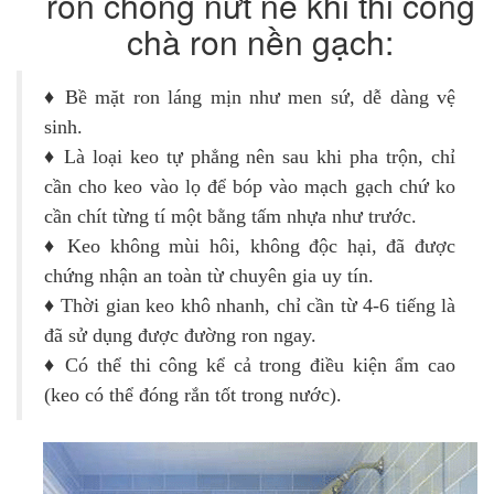
ron chống nứt nẻ khi thi công
chà ron nền gạch:
♦
Bề mặt ron láng mịn như men sứ, dễ dàng vệ
sinh.
♦
Là loại keo tự phẳng nên sau khi pha trộn, chỉ
cần cho keo vào lọ để bóp vào mạch gạch chứ ko
cần chít từng tí một bằng tấm nhựa như trước.
♦
Keo không mùi hôi, không độc hại, đã được
chứng nhận an toàn từ chuyên gia uy tín.
♦
Thời gian keo khô nhanh, chỉ cần từ 4-6 tiếng là
đã sử dụng được đường ron ngay.
♦
Có thể thi công kể cả trong điều kiện ẩm cao
(keo có thể đóng rắn tốt trong nước).