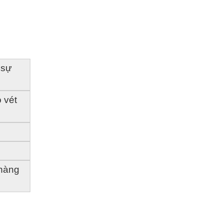
sự 
vét 
hàng 