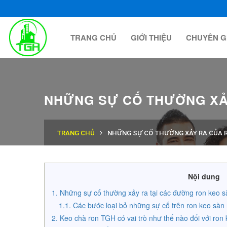
TRANG CHỦ
GIỚI THIỆU
CHUYÊN G
NHỮNG SỰ CỐ THƯỜNG XẢ
TRANG CHỦ
NHỮNG SỰ CỐ THƯỜNG XẢY RA CỦA 
Nội dung
Những sự cố thường xảy ra tại các đường ron keo 
Các bước loại bỏ những sự cố trên ron keo sàn
Keo chà ron TGH có vai trò như thế nào đối với ron