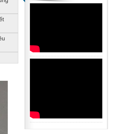
úng 
t 
u 