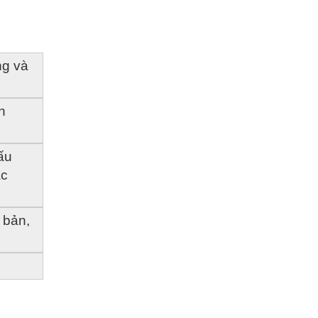
g và 
 
u 
c 
bản, 