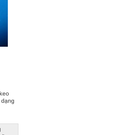
keo 
 dạng 
 