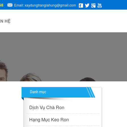
68
Email: xaydungtrangiahung@gmail.com
ÊN HỆ
Danh mục
Dịch Vụ Chà Ron
Hạng Mục Keo Ron