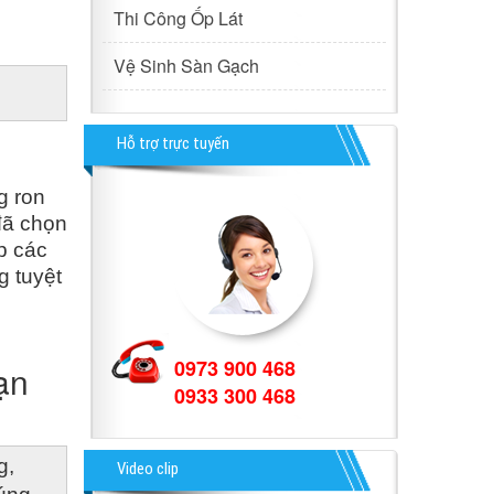
Thi Công Ốp Lát
Vệ Sinh Sàn Gạch
Hỗ trợ trực tuyến
 ron 
ã chọn 
 các 
 tuyệt 
0973 900 468
ạn
0933 300 468
, 
Video clip