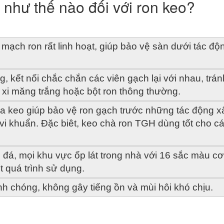
 như thế nào đối với ron keo?
ạch ron rất linh hoạt, giúp bảo vệ sàn dưới tác độn
 kết nối chắc chắn các viên gạch lại với nhau, tránh
 xi măng trắng hoặc bột ron thông thường.
ủa keo giúp bảo vệ ron gạch trước những tác động xấ
i khuẩn. Đặc biêt, keo chà ron TGH dùng tốt cho cá
 đá, mọi khu vực ốp lát trong nhà với 16 sắc màu cơ 
 quá trình sử dụng.
nh chóng, không gây tiếng ồn và mùi hôi khó chịu.