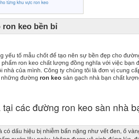
cho từng khu vực ron keo
 ron keo bền bỉ 
g yếu tố mẫu chốt để tạo nên sự bền đẹp cho đường
 phẩm ron keo chất lượng đồng nghĩa với việc bạn đ
nhà của mình. Công ty chúng tôi là đơn vị cung cấp
o những đường 
ron keo
 sàn gạch nhà bạn chất lượng
 tại các đường ron keo sàn nhà b
 có dấu hiệu bị nhiễm bẩn nặng như vết đen, ố vàng