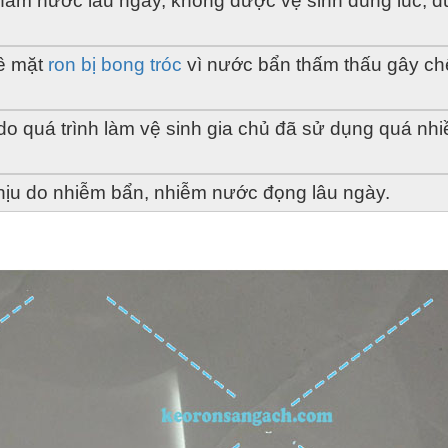
hấm nước lâu ngày, không được vệ sinh đúng lúc, đ
ề mặt 
ron bị bong tróc
 vì nước bẩn thấm thấu gây chế
do quá trình làm vệ sinh gia chủ đã sử dụng quá nhiề
hịu do nhiễm bẩn, nhiễm nước đọng lâu ngày.