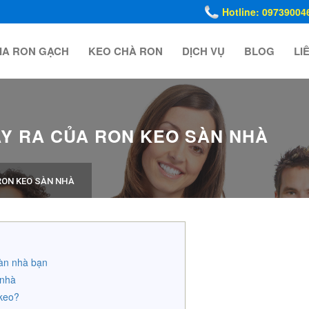
Hotline: 09739004
IA RON GẠCH
KEO CHÀ RON
DỊCH VỤ
BLOG
LI
Y RA CỦA RON KEO SÀN NHÀ
RON KEO SÀN NHÀ
sàn nhà bạn
 nhà
 keo?