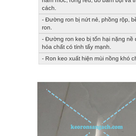
nấm mốc, rong rêu, do bám bụi và t
cách.
- Đường ron bị nứt nẻ, phồng rộp, b
ron.
- Đường ron keo bị tổn hại nặng nề 
hóa chất có tính tẩy mạnh. 
- Ron keo xuất hiện mùi nồng khó c