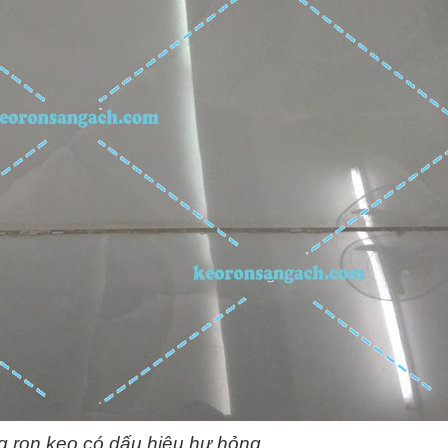
 ron keo có dấu hiệu hư hỏng