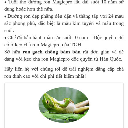
♦
Tuổi thọ đường ron Magicpro lâu dài suốt 10 năm sử
dụng hoặc hơn thế nữa.
♦
Đường ron đẹp phẳng đều đặn và thẳng tắp với 24 màu
sắc phong phú, đặc biệt là màu kim tuyến và màu trong
suốt.
♦
Chế độ bảo hành màu sắc suốt 10 năm – Độc quyền chỉ
có ở keo chà ron Magicpro của TGH.
Sở hữu
ron gạch chống bám bẩn
rất đơn giản và dễ
dàng với keo chà ron Magicpro độc quyền từ Hàn Quốc.
Hãy liên hệ với chúng tôi để trải nghiệm đẳng cấp chà
ron đỉnh cao với chi phí tiết kiệm nhất!