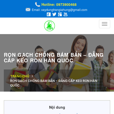
Hotline: 0973900468
Email: xaydungtrangiahung@gmail.com
Toggl
navig
RON GẠCH CHỐNG BÁM BẨN – ĐẲNG
CẤP KEO RON HÀN QUỐC
TRANG CHỦ
RON GẠCH CHỐNG BÁM BẨN – ĐẲNG CẤP KEO RON HÀN
QUỐC
Nội dung