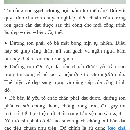
Thi công
ron gạch chống bụi bẩn
như thế nào? Đối với
quy trình chà ron chuyên nghiệp, tiêu chuẩn của đường
ron gạch cần đạt được sau thi công cho mỗi công trình
là: đẹp – đều – bền. Cụ thể:
♦ Đường ron phải có bề mặt bóng mịn tự nhiên. Điều
này sẽ giúp tăng thẩm mĩ sàn gạch và ngăn ngừa bám
bụi hay ố bẩn, xỉn màu ron gạch.
♦
Đường ron đều đặn là tiêu chuẩn được yêu cầu cao
trong thi công vì nó tạo ra hiệu ứng tốt cho người nhìn.
Thể hiện vẻ đẹp sang trọng và đẳng cấp của công trình
đó.
♦
Độ bền là yếu tố chắc chắn phải đạt được, đường ron
phải có sức chống thấm, chống bong tróc, đứt gãy thì
mới có thể thực hiện tốt chức năng bảo vệ cho sàn gạch.
Yếu tố cần phải có để tạo ra ron gạch chống bụi bẩn đạt
các tiêu chuẩn như trên. Đó chính là sử dụng
keo chà