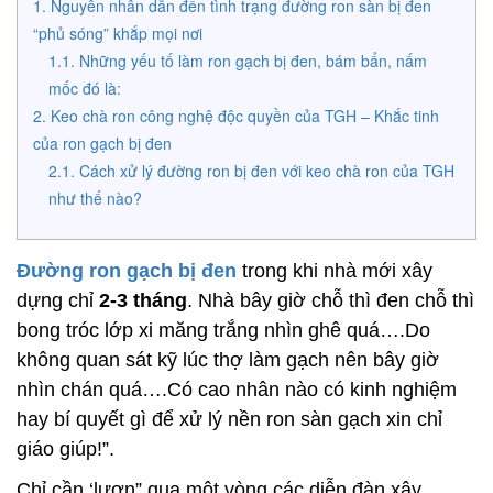
Nguyên nhân dẫn đến tình trạng đường ron sàn bị đen
“phủ sóng” khắp mọi nơi
Những yếu tố làm ron gạch bị đen, bám bẩn, nấm
mốc đó là:
Keo chà ron công nghệ độc quyền của TGH – Khắc tinh
của ron gạch bị đen
Cách xử lý đường ron bị đen với keo chà ron của TGH
như thế nào?
Đường ron gạch bị đen
trong khi nhà mới xây
dựng chỉ
2-3 tháng
. Nhà bây giờ chỗ thì đen chỗ thì
bong tróc lớp xi măng trắng nhìn ghê quá….Do
không quan sát kỹ lúc thợ làm gạch nên bây giờ
nhìn chán quá….Có cao nhân nào có kinh nghiệm
hay bí quyết gì để xử lý nền ron sàn gạch xin chỉ
giáo giúp!”.
Chỉ cần ‘lượn” qua một vòng các diễn đàn xây