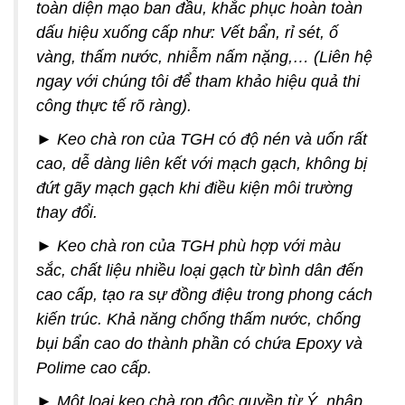
toàn diện mạo ban đầu, khắc phục hoàn toàn
dấu hiệu xuống cấp như: Vết bẩn, rỉ sét, ố
vàng, thấm nước, nhiễm nấm nặng,… (Liên hệ
ngay với chúng tôi để tham khảo hiệu quả thi
công thực tế rõ ràng).
► Keo chà ron của TGH có độ nén và uốn rất
cao, dễ dàng liên kết với mạch gạch, không bị
đứt gãy mạch gạch khi điều kiện môi trường
thay đổi.
► Keo chà ron của TGH phù hợp với màu
sắc, chất liệu nhiều loại gạch từ bình dân đến
cao cấp, tạo ra sự đồng điệu trong phong cách
kiến trúc. Khả năng chống thấm nước, chống
bụi bẩn cao do thành phần có chứa Epoxy và
Polime cao cấp.
► Một loại keo chà ron độc quyền từ Ý, nhập