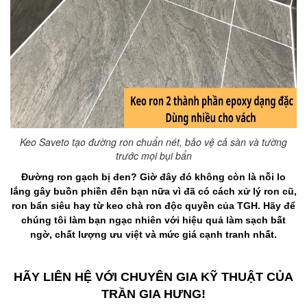
Keo Saveto tạo đường ron chuẩn nét, bảo vệ cả sàn và tường
trước mọi bụi bẩn
Đường ron gạch bị đen? Giờ đây đó không còn là nỗi lo
lắng gây buồn phiền đến bạn nữa vì đã có cách xử lý ron cũ,
ron bẩn siêu hay từ keo chà ron độc quyền của TGH. Hãy để
chúng tôi làm bạn ngạc nhiên với hiệu quả làm sạch bất
ngờ, chất lượng ưu việt và mức giá cạnh tranh nhất.
HÃY LIÊN HỆ VỚI CHUYÊN GIA KỸ THUẬT CỦA
TRẦN GIA HƯNG!