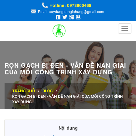
Hotline: 0973900468
Email: xaydungtrangiahung@gmail.com
Toggl
navig
RON GẠCH BỊ ĐEN - VẤN ĐỀ NAN GIẢI
CỦA MỖI CÔNG TRÌNH XÂY DỰNG
TRANG CHỦ
BLOG
RON GẠCH BỊ ĐEN - VẤN ĐỀ NAN GIẢI CỦA MỖI CÔNG TRÌNH
XÂY DỰNG
Nội dung