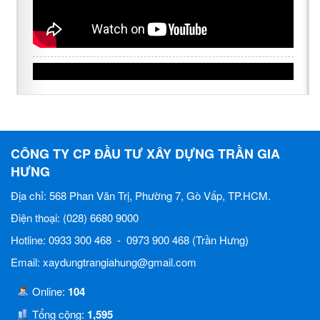
CÔNG TY CP ĐẦU TƯ XÂY DỰNG TRẦN GIA
HƯNG
Địa chỉ: 568 Phan Văn Trị, Phường 7, Gò Vấp, TP.HCM.
Điện thoại: (028) 6680 9000
Hotline: 0933 300 468 - 0973 900 468 (Trần Hưng)
Email: xaydungtrangiahung@gmail.com
Online:
104
Tổng cộng:
1,595