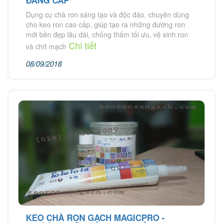
ĐẲNG CẤP
Dụng cụ chà ron sáng tạo và độc đáo, chuyên dùng
cho keo ron cao cấp, giúp tạo ra những đường ron
mới bền đẹp lâu dài, chống thấm tối ưu, vệ sinh ron
Chi tiết
và chít mạch
08/09/2018
KEO CHÀ RON GẠCH MAGICPRO -