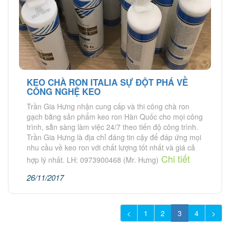
KEO CHÀ RON ITALIA SỰ ĐỘT PHÁ VỀ
CÔNG NGHỆ KEO
Trần Gia Hưng nhận cung cấp và thi công chà ron
gạch bằng sản phẩm keo ron Hàn Quốc cho mọi công
trình, sẵn sàng làm việc 24/7 theo tiến độ công trình.
Trần Gia Hưng là địa chỉ đáng tin cậy để đáp ứng mọi
nhu cầu về keo ron với chất lượng tốt nhất và giá cả
Chi tiết
hợp lý nhất. LH: 0973900468 (Mr. Hưng)
26/11/2017
<
1
2
3
4
>