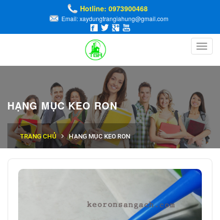
Hotline: 0973900468
Email: xaydungtrangiahung@gmail.com
Toggl
navig
HẠNG MỤC KEO RON
TRANG CHỦ
HẠNG MỤC KEO RON