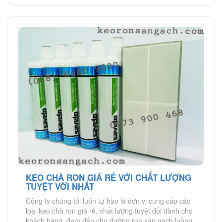
KEO CHÀ RON GIÁ RẺ VỚI CHẤT LƯỢNG
TUYỆT VỜI NHẤT
Công ty chúng tôi luôn tự hào là đơn vị cung cấp các
loại keo chà ron giá rẻ, chất lượng tuyệt đối dành cho
khách hàng, đem đến cho đường ron sàn gạch luồng