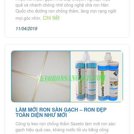
quả và nhanh chóng nhờ công nghệ chà ron Hàn
Quốc cho đường ron chống thấm, láng mịn rạng ngời
Chi tiết
mọi góc nhìn.
11/04/2019
LÀM MỚI RON SÀN GẠCH – RON ĐẸP
TOÀN DIỆN NHƯ MỚI
Công ty keo ron chống thấm Saveto làm mới ron sàn
gạch hiệu quả cao, kháng nước tối ưu bằng công