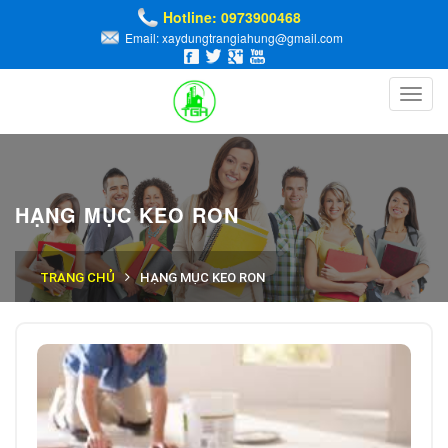
Hotline: 0973900468
Email: xaydungtrangiahung@gmail.com
Toggl
navig
HẠNG MỤC KEO RON
TRANG CHỦ
HẠNG MỤC KEO RON