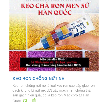
KEO RON CHỐNG NỨT NẺ
Keo ron chống nứt nẻ là loại keo ron cao cấp giúp ron
gạch không bị nứt nẻ, đứt gãy mạch nên chống thấm
sàn gạch hiệu quả, đó là keo ron Magicpro từ Hàn
Chi tiết
Quốc.