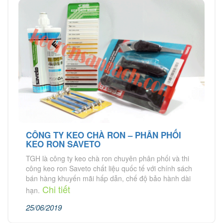
CÔNG TY KEO CHÀ RON – PHÂN PHỐI
KEO RON SAVETO
TGH là công ty keo chà ron chuyên phân phối và thi
công keo ron Saveto chất liệu quốc tế với chính sách
bán hàng khuyến mãi hấp dẫn, chế độ bảo hành dài
Chi tiết
hạn.
25/06/2019