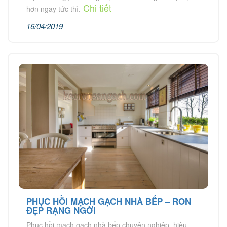
Chi tiết
hơn ngay tức thì.
16/04/2019
PHỤC HỒI MẠCH GẠCH NHÀ BẾP – RON
ĐẸP RẠNG NGỜI
Phục hồi mạch gạch nhà bếp chuyên nghiệp, hiệu