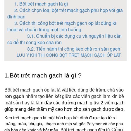
1. Bột trét mạch gạch là gì
2. Cách chọn loại bột trét mạch gạch phù hợp với gia
đình bạn
3. Cách thi công bột trét mạch gạch ốp lát đúng kĩ
thuật và chuẩn trong mọi tình huống
3.1. Chuẩn bị các dụng cụ và nguyên liệu cần
có để thi công keo chà ron
3.2. Tiến hành thi công keo chà ron sàn gạch
LƯU Ý KHI THI CÔNG BỘT TRÉT MẠCH GẠCH ỐP LÁT
1.Bột trét mạch gạch là gì ?
Bột trét mạch gạch ốp lát là vật liệu dùng để trám, chà vào 
ron gạch
 nhằm tạo liên kết giữa các viên gạch làm kín bề 
mặt sàn hay là 
làm đầy các đường mạch giữa 2 viên gạch 
giúp mang đến thẩm mỹ cao hơn cho sàn gạch được đẹp . 
Keo trét mạch gạch là một hỗn hợp kết dính được tạo từ xi 
măng, màu, phụ gia, 
 thạch anh mịn và gốc Polymer và các phụ 
Công 
gia hóa dẻo khác và bột mầu. 
Bột trét mạch gạch đến từ 