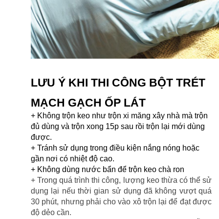
LƯU Ý KHI THI CÔNG BỘT TRÉT 
MẠCH GẠCH ỐP LÁT
+ Không trộn keo như trộn xi măng xây nhà mà trộn 
đủ dùng và trộn xong 15p sau rồi trộn lại mới dùng 
được.
+ Tránh sử dụng trong điều kiện nắng nóng hoặc 
gần nơi có nhiệt độ cao.
+ Không dùng nước bẩn để trộn keo chà ron
+ Trong quá trình thi công, lượng keo thừa có thể sử 
dụng lại nếu thời gian sử dụng đã không vượt quá 
30 phút, nhưng phải cho vào xô trộn lại để đạt được 
độ dẻo cần.