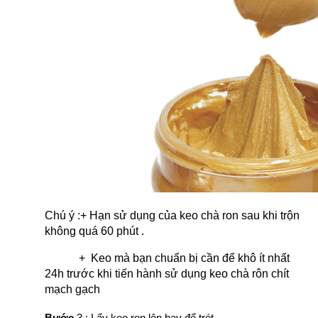
Chú ý :+ Hạn sử dụng của keo chà ron sau khi trộn 
không quá 60 phút .
+  Keo mà bạn chuẩn bị cần để khô ít nhất 
24h trước khi tiến hành sử dụng keo chà rôn chít 
mạch gạch
Bước
 3 : Lấy keo ron lên bay để trét