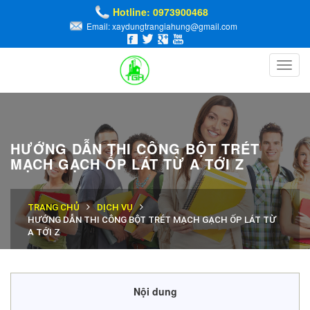
Hotline: 0973900468
Email: xaydungtrangiahung@gmail.com
Toggl
navig
HƯỚNG DẪN THI CÔNG BỘT TRÉT
MẠCH GẠCH ỐP LÁT TỪ A TỚI Z
TRANG CHỦ
DỊCH VỤ
HƯỚNG DẪN THI CÔNG BỘT TRÉT MẠCH GẠCH ỐP LÁT TỪ
A TỚI Z
Nội dung