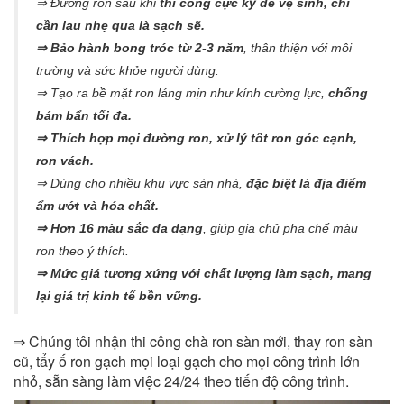
⇒ Đường ron sau khi
thi công cực kỳ dễ vệ sinh, chỉ
cần lau nhẹ qua là sạch sẽ.
⇒ Bảo hành bong tróc từ 2-3 năm
, thân thiện với môi
trường và sức khỏe người dùng.
⇒ Tạo ra bề mặt ron láng mịn như kính cường lực,
chống
bám bẩn tối đa.
⇒ Thích hợp mọi đường ron, xử lý tốt ron góc cạnh,
ron vách.
⇒ Dùng cho nhiều khu vực sàn nhà,
đặc biệt là địa điểm
ẩm ướt và hóa chất.
⇒ Hơn 16 màu sắc đa dạng
, giúp gia chủ pha chế màu
ron theo ý thích.
⇒ Mức giá tương xứng với chất lượng làm sạch, mang
lại giá trị kinh tế bền vững.
⇒ Chúng tôi nhận thi công chà ron sàn mới, thay ron sàn
cũ, tẩy ố ron gạch mọi loại gạch cho mọi công trình lớn
nhỏ, sẵn sàng làm việc 24/24 theo tiến độ công trình.