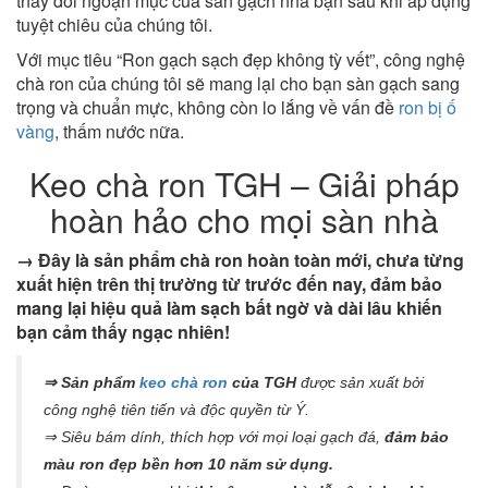
thay đổi ngoạn mục của sàn gạch nhà bạn sau khi áp dụng
tuyệt chiêu của chúng tôi.
Với mục tiêu “Ron gạch sạch đẹp không tỳ vết”, công nghệ
chà ron của chúng tôi sẽ mang lại cho bạn sàn gạch sang
trọng và chuẩn mực, không còn lo lắng về vấn đề
ron bị ố
vàng
, thấm nước nữa.
Keo chà ron TGH – Giải pháp
hoàn hảo cho mọi sàn nhà
→ Đây là sản phẩm chà ron hoàn toàn mới, chưa từng
xuất hiện trên thị trường từ trước đến nay, đảm bảo
mang lại hiệu quả làm sạch bất ngờ và dài lâu khiến
bạn cảm thấy ngạc nhiên!
⇒ Sản phẩm
keo chà ron
của TGH
được sản xuất bởi
công nghệ tiên tiến và độc quyền từ Ý.
⇒ Siêu bám dính, thích hợp với mọi loại gạch đá,
đảm bảo
màu ron đẹp bền hơn 10 năm sử dụng.