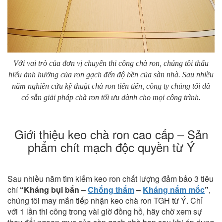
Với vai trò của đơn vị chuyên thi công chà ron, chúng tôi thấu
hiểu ảnh hưởng của ron gạch đến độ bền của sàn nhà. Sau nhiều
năm nghiên cứu kỹ thuật chà ron tiên tiến, công ty chúng tôi đã
có sẵn giải pháp chà ron tối ưu dành cho mọi công trình.
Giới thiệu keo chà ron cao cấp – Sản
phẩm chít mạch độc quyền từ Ý
Sau nhiều năm tìm kiếm keo ron chất lượng đảm bảo 3 tiêu
chí
“Kháng bụi bẩn –
Chống thấm
–
Kháng nấm mốc
”
,
chúng tôi may mắn tiếp nhận keo chà ron TGH từ Ý. Chỉ
với 1 lần thi công trong vài giờ đồng hồ, hãy chờ xem sự