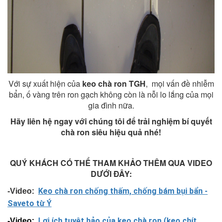
Với sự xuất hiện của
keo chà ron TGH
, mọi vấn đề nhiễm
bẩn, ố vàng trên ron gạch không còn là nỗi lo lắng của mọi
gia đình nữa.
Hãy liên hệ ngay với chúng tôi để trải nghiệm bí quyết
chà ron siêu hiệu quả nhé!
QUÝ KHÁCH CÓ THỂ THAM KHẢO THÊM QUA VIDEO
DƯỚI ĐÂY:
Keo chà ron chống thấm, chống bám bụi bẩn -
-Video:
Saveto từ Ý
Lợi ích tuyệt hảo của keo chà ron (keo chít
-Video: