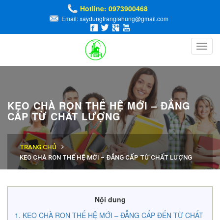
Hotline: 0973900468
Email: xaydungtrangiahung@gmail.com
Toggl
navig
KEO CHÀ RON THẾ HỆ MỚI – ĐẲNG
CẤP TỪ CHẤT LƯỢNG
TRANG CHỦ
KEO CHÀ RON THẾ HỆ MỚI – ĐẲNG CẤP TỪ CHẤT LƯỢNG
Nội dung
KEO CHÀ RON THẾ HỆ MỚI – ĐẲNG CẤP ĐẾN TỪ CHẤT