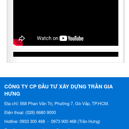
CÔNG TY CP ĐẦU TƯ XÂY DỰNG TRẦN GIA
HƯNG
Địa chỉ: 568 Phan Văn Trị, Phường 7, Gò Vấp, TP.HCM.
Điện thoại: (028) 6680 9000
Hotline: 0933 300 468 - 0973 900 468 (Trần Hưng)