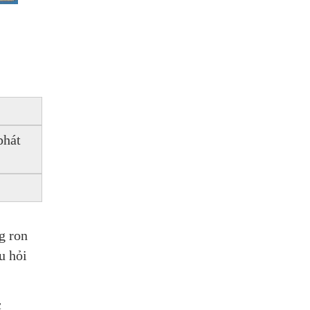
hát 
 ron 
u hỏi 
c