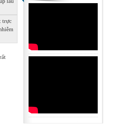
p lau 
 trực 
nhiễm 
ất 