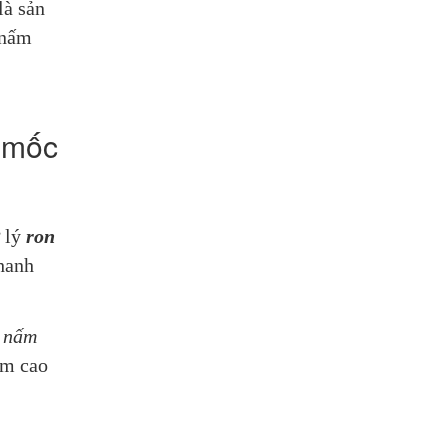
à sản 
nấm 
 mốc
 lý 
ron 
hanh 
 nấm 
m cao 