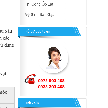
Thi Công Ốp Lát
Vệ Sinh Sàn Gạch
sự xấu 
Hỗ trợ trực tuyến
h các 
vết nấm mốc và ngăn ngừa tối đa sự phát sinh của nấm mốc trên đường ron. Cách hữu hiệu nhất là sử dụng 
vật 
0973 900 468
0933 300 468
mốc 
Video clip