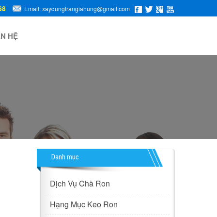
68
Email: xaydungtrangiahung@gmail.com
ÊN HỆ
Danh mục
Dịch Vụ Chà Ron
Hạng Mục Keo Ron