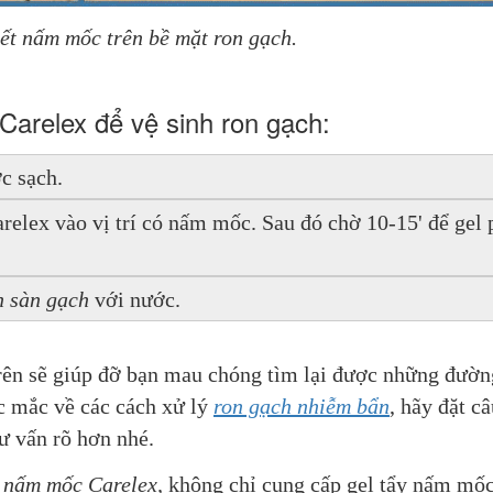
ết nấm mốc trên bề mặt ron gạch.
arelex để vệ sinh ron gạch:
c sạch.
elex vào vị trí có nấm mốc. Sau đó chờ 10-15' để gel p
n sàn gạch
 với nước.
ên sẽ giúp đỡ bạn mau chóng tìm lại được những đường
c mắc về các cách xử lý 
ron gạch nhiễm bẩn
, hãy đặt câ
ư vấn rõ hơn nhé.
y nấm mốc Carelex
, 
không chỉ cung cấp gel tẩy nấm mố