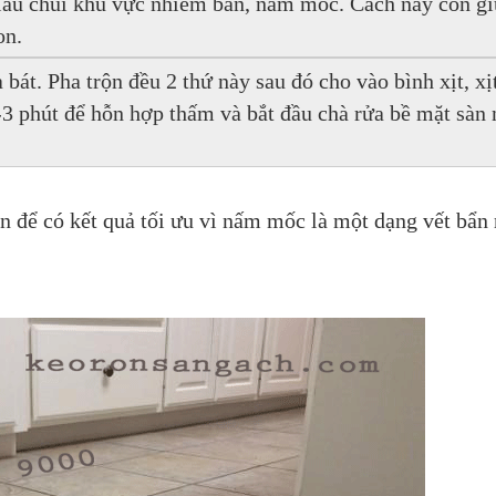
lau chùi khu vực nhiễm bẩn, nấm mốc. Cách này còn giú
on.
át. Pha trộn đều 2 thứ này sau đó cho vào bình xịt, xịt
 phút để hỗn hợp thấm và bắt đầu chà rửa bề mặt sàn 
n để có kết quả tối ưu vì nấm mốc là một dạng vết bẩn r