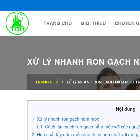
TRANG CHỦ
GIỚI THIỆU
CHUYÊN G
XỬ LÝ NHANH RON GẠCH 
TRANG CHỦ
XỬ LÝ NHANH RON GẠCH NẤM MỐC TR
Nội dung
Xử lý nhanh ron gạch nấm mốc
Cách làm sạch ron gạch nấm mốc với các nguyên
Hóa chất tẩy nấm mốc nào thích hợp nhất với ron 