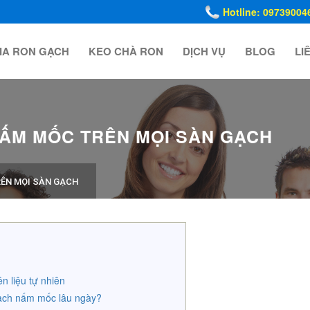
Hotline: 09739004
IA RON GẠCH
KEO CHÀ RON
DỊCH VỤ
BLOG
LI
NẤM MỐC TRÊN MỌI SÀN GẠCH
ÊN MỌI SÀN GẠCH
 liệu tự nhiên
gạch nấm mốc lâu ngày?