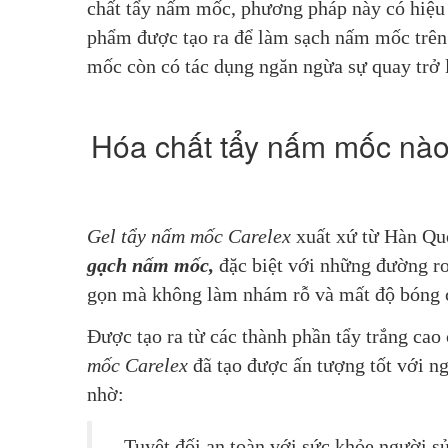
chất tẩy nấm mốc, phương pháp này có hiệu q
phẩm được tạo ra để làm sạch nấm mốc trên 
mốc còn có tác dụng ngăn ngừa sự quay trở 
Hóa chất tẩy nấm mốc nào
Gel tẩy nấm mốc Carelex
 xuất xứ từ Hàn Qu
gạch nấm mốc,
 đặc biệt với những đường r
gọn mà không làm nhám rỗ và mất độ bóng c
Được tạo ra từ các thành phần tẩy trắng cao 
mốc Carelex
 đã tạo được ấn tượng tốt với n
nhờ:
- Tuyệt đối an toàn với sức khỏe người s