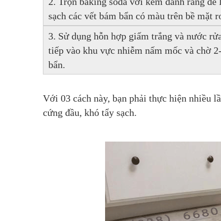
2.
Trộn baking soda với kem đánh răng để 
sạch các vết bám bẩn có màu trên bề mặt r
3. Sử dụng hỗn hợp giấm trắng và nước rửa b
tiếp vào khu vực nhiễm nấm mốc và chờ 2-3
bẩn.
Với 03 cách này, bạn phải thực hiện nhiều lầ
cứng đầu, khó tẩy sạch.