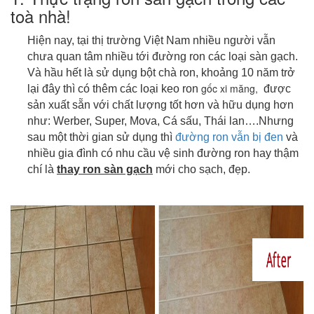
toà nhà!
Hiện nay, tại thị trường Việt Nam nhiều người vẫn
chưa quan tâm nhiều tới đường ron các loại sàn gạch.
Và hầu hết là sử dụng bột chà ron, khoảng 10 năm trở
gốc xi măng
,
lại đây thì có thêm các loại keo ron
được
sản xuất sẵn với chất lượng tốt hơn và hữu dụng hơn
như: Werber, Super, Mova, Cá sấu, Thái lan….Nhưng
sau một thời gian sử dụng thì
đường ron vẫn bị đen
và
nhiều gia đình có nhu cầu vệ sinh đường ron hay thậm
chí là
thay ron sàn gạch
mới cho sạch, đẹp.