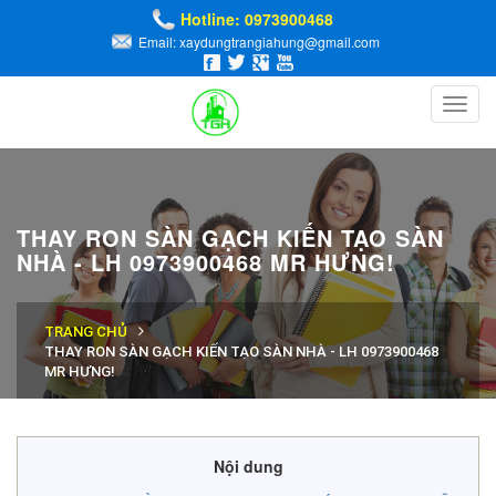
Hotline: 0973900468
Email: xaydungtrangiahung@gmail.com
Toggl
navig
THAY RON SÀN GẠCH KIẾN TẠO SÀN
NHÀ - LH 0973900468 MR HƯNG!
TRANG CHỦ
THAY RON SÀN GẠCH KIẾN TẠO SÀN NHÀ - LH 0973900468
MR HƯNG!
Nội dung