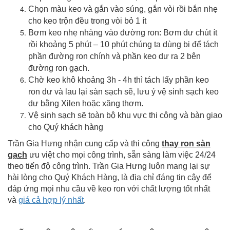
Chọn màu keo và gắn vào súng, gắn vòi rồi bắn nhẹ
cho keo trộn đều trong vòi bỏ 1 ít
Bơm keo nhẹ nhàng vào đường ron: Bơm dư chút ít
rồi khoảng 5 phút – 10 phút chúng ta dùng bi để tách
phần đường ron chính và phần keo dư ra 2 bên
đường ron gạch.
Chờ keo khô khoảng 3h - 4h thì tách lấy phần keo
ron dư và lau lại sàn sạch sẽ, lưu ý vệ sinh sạch keo
dư bằng Xilen hoặc xăng thơm.
Vệ sinh sạch sẽ toàn bộ khu vực thi công và bàn giao
cho Quý khách hàng
Trần Gia Hưng nhận cung cấp và thi công
thay ron sàn
gạch
ưu việt cho mọi công trình, sẵn sàng làm việc 24/24
theo tiến độ công trình. Trần Gia Hưng luôn mang lại sự
hài lòng cho Quý Khách Hàng, là địa chỉ
đáng tin cậy để
đáp ứng mọi nhu cầu về keo ron với chất lượng tốt nhất
và
giá cả hợp lý nhất
.