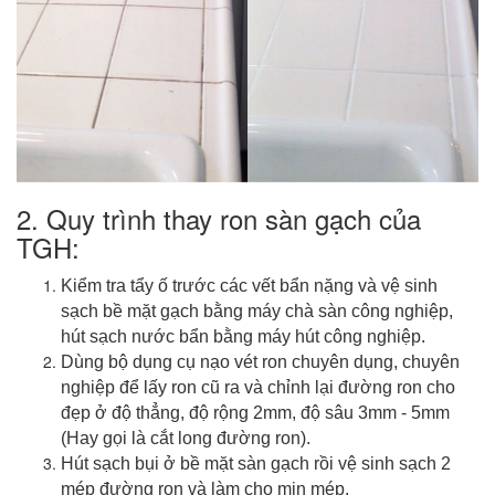
2. Quy trình thay ron sàn gạch của
TGH:
Kiểm tra tẩy ố trước các vết bẩn nặng và vệ sinh
sạch bề mặt gạch bằng máy chà sàn công nghiệp,
hút sạch nước bẩn bằng máy hút công nghiệp.
Dùng bộ dụng cụ nạo vét ron chuyên dụng, chuyên
nghiệp để lấy ron cũ ra và chỉnh lại đường ron cho
đẹp ở độ thẳng, độ rộng 2mm, độ sâu 3mm - 5mm
(Hay gọi là cắt long đường ron).
Hút sạch bụi ở bề mặt sàn gạch rồi vệ sinh sạch 2
mép đường ron và làm cho mịn mép.